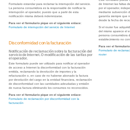
Formulario estandar para reclamar la interrupción del servicio.
de Internet las faltas 
La persona consumidora es la responsable de notificar la
por el operador, indep
interrupción al operador, puesto que a partir de esta
mediante subvención de
notificación misma deberá indemnizarse.
garantía siempre que 
desde la fecha de rece
Para ver el formulario pique en el siguiente enlace
:
Formulario de interrupción del servicio de Internet
Si el router fue adquir
del mismo aparece el e
persona consumidora d
establecimiento no cont
Disconformidad con la facturación
Para ver el formulario
Formulario de reclamaci
Notificación de reclamación sobre la facturación del
router
servicio de Internet. O modificación de las tarifas por
el operador.
Este formulario puede ser utilizado para notificar al operador
de acceso a Internet la disconformidad con la facturación
emitida, reclamando la devolución de importes y la
refacturación o, en caso de no haberse abonado la factura
por devolución del cargo en la entidad financiera, reclamación
de disconformidad con las cantidades adeudadas y emisión
de nueva factura eliminando los consumos no reconocidos.
Para ver el formulario pique en el siguiente enlace
:
Formulario de reclamación por disconformidad con la
facturación