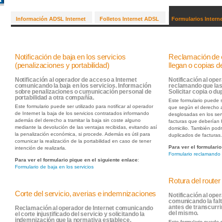
Información ADSL Internet
Folletos Internet ADSL
Formularios Intern
Notificación de baja en los servicios
Reclamación de e
(penalizaciones y portabilidad)
llegan o copias 
Notificación al operador de acceso a Internet
Notificación al ope
comunicando la baja en los servicios. Información
reclamando que las 
sobre penalizaciones o cumunicación personal de
Solicitar copia o d
portabilidad a otra compañía.
Este formulario puede s
Este formulario puede ser utilizado para notificar al operador
que según el derecho a 
de Internet la baja de los servicios contratados informando
desglosadas en los ser
además del derecho a tramitar la baja sin coste alguno
facturas que deberían 
mediante la devolución de las ventajas recibidas, evitando así
domicilio. También podr
la penalización económica, si procede. Además es útil para
duplicados de facturas
comunicar la realización de la portabilidad en caso de tener
Para ver el formulario
intención de realizarla.
Formulario reclamando 
Para ver el formulario pique en el siguiente enlace
:
Formulario de baja en los servicios
Rotura del router
Corte del servicio, averias e indemnizaciones
Notificación al ope
comunicando la falt
antes de transcurri
Reclamación al operador de Internet comunicando
del mismo.
el corte injustificado del servicio y solicitando la
indemnización que la normativa establece.
Este formulario puede s