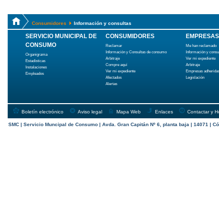
Consumidores
Información y consultas
SERVICIO MUNICIPAL DE
CONSUMIDORES
EMPRESAS
CONSUMO
Reclamar
Me han reclamado
Información y Consultas de consumo
Información y cons
Organigrama
Arbitraje
Ver mi expediente
Estadísticas
Compre aquí
Arbitraje
Instalaciones
Ver mi expediente
Empresas adherida
Empleados
Afectados
Legislación
Alertas
Boletín electrónico
Aviso legal
Mapa Web
Enlaces
Contactar y H
SMC | Servicio Muncipal de Consumo | Avda. Gran Capitán Nº 6, planta baja | 14071 | Có