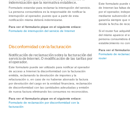
indemnización que la normativa establece.
Este formulario puede s
Formulario estandar para reclamar la interrupción del servicio.
de Internet las faltas 
La persona consumidora es la responsable de notificar la
por el operador, indep
interrupción al operador, puesto que a partir de esta
mediante subvención de
notificación misma deberá indemnizarse.
garantía siempre que 
desde la fecha de rece
Para ver el formulario pique en el siguiente enlace
:
Formulario de interrupción del servicio de Internet
Si el router fue adquir
del mismo aparece el e
persona consumidora d
establecimiento no cont
Disconformidad con la facturación
Para ver el formulario
Formulario de reclamaci
Notificación de reclamación sobre la facturación del
router
servicio de Internet. O modificación de las tarifas por
el operador.
Este formulario puede ser utilizado para notificar al operador
de acceso a Internet la disconformidad con la facturación
emitida, reclamando la devolución de importes y la
refacturación o, en caso de no haberse abonado la factura
por devolución del cargo en la entidad financiera, reclamación
de disconformidad con las cantidades adeudadas y emisión
de nueva factura eliminando los consumos no reconocidos.
Para ver el formulario pique en el siguiente enlace
:
Formulario de reclamación por disconformidad con la
facturación