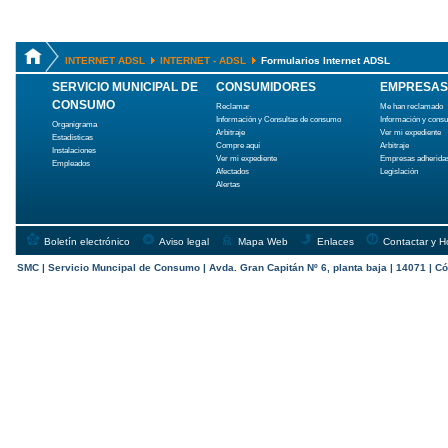
INTERNET ADSL
INTERNET - ADSL
Formularios Internet ADSL
SERVICIO MUNICIPAL DE
CONSUMIDORES
EMPRESAS
CONSUMO
Reclamar
Me han reclamado
Información y Consultas de consumo
Información y cons
Organigrama
Arbitraje
Ver mi expediente
Estadísticas
Compre aquí
Arbitraje
Instalaciones
Ver mi expediente
Empresas adherida
Empleados
Afectados
Legislación
Alertas
Boletín electrónico
Aviso legal
Mapa Web
Enlaces
Contactar y H
SMC | Servicio Muncipal de Consumo | Avda. Gran Capitán Nº 6, planta baja | 14071 | Có