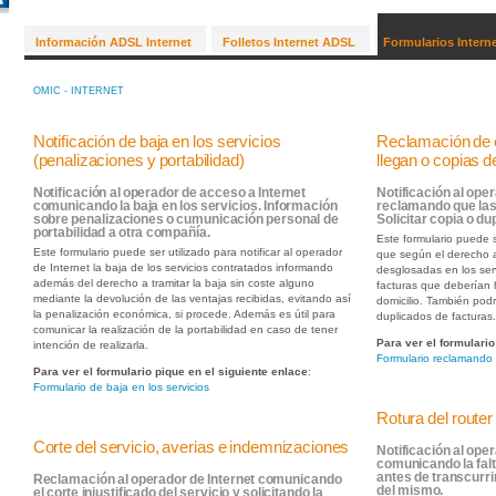
Información ADSL Internet
Folletos Internet ADSL
Formularios Intern
OMIC - INTERNET
Notificación de baja en los servicios
Reclamación de e
(penalizaciones y portabilidad)
llegan o copias 
Notificación al operador de acceso a Internet
Notificación al ope
comunicando la baja en los servicios. Información
reclamando que las 
sobre penalizaciones o cumunicación personal de
Solicitar copia o d
portabilidad a otra compañía.
Este formulario puede s
Este formulario puede ser utilizado para notificar al operador
que según el derecho a 
de Internet la baja de los servicios contratados informando
desglosadas en los ser
además del derecho a tramitar la baja sin coste alguno
facturas que deberían 
mediante la devolución de las ventajas recibidas, evitando así
domicilio. También podr
la penalización económica, si procede. Además es útil para
duplicados de facturas
comunicar la realización de la portabilidad en caso de tener
Para ver el formulario
intención de realizarla.
Formulario reclamando 
Para ver el formulario pique en el siguiente enlace
:
Formulario de baja en los servicios
Rotura del router
Corte del servicio, averias e indemnizaciones
Notificación al ope
comunicando la falt
antes de transcurri
Reclamación al operador de Internet comunicando
del mismo.
el corte injustificado del servicio y solicitando la