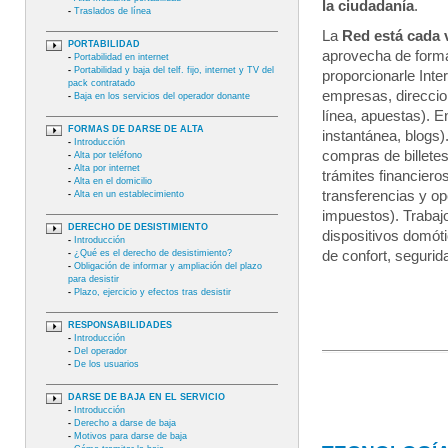
la ciudadanía
.
-
Traslados de línea
La
Red está cada 
PORTABILIDAD
aprovecha de forma
-
Portabilidad en internet
-
Portabilidad y baja del telf. fijo, internet y TV del
proporcionarle Inte
pack contratado
empresas, direccio
-
Baja en los servicios del operador donante
línea, apuestas). 
FORMAS DE DARSE DE ALTA
instantánea, blogs
-
Introducción
compras de billetes
-
Alta por teléfono
-
Alta por internet
trámites financiero
-
Alta en el domicilio
transferencias y o
-
Alta en un establecimiento
impuestos). Trabajo
DERECHO DE DESISTIMIENTO
dispositivos domóti
-
Introducción
-
¿Qué es el derecho de desistimiento?
de confort, segurid
-
Obligación de informar y ampliación del plazo
para desistir
-
Plazo, ejercicio y efectos tras desistir
RESPONSABILIDADES
-
Introducción
-
Del operador
-
De los usuarios
DARSE DE BAJA EN EL SERVICIO
-
Introducción
-
Derecho a darse de baja
-
Motivos para darse de baja