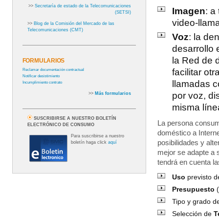
>>
Secretaría de estado de la Telecomunicaciones
Imagen
: a
(SETSI)
video-llam
>>
Blog de la Comisión del Mercado de las
Telecomunicaciones (CMT)
Voz
: la de
desarrollo 
la Red de 
FORMULARIOS
facilitar o
Reclamar documentación contractual
Notificar desistimiento
llamadas c
Incumplimiento contrato
por voz, d
>>
Más formularios
misma líne
SUSCRIBIRSE A NUESTRO BOLETÍN
La persona consumi
ELECTRÓNICO DE CONSUMO
doméstico a Interne
Para suscribirse a nuestro
posibilidades y alt
boletín haga click
aquí
mejor se adapte a 
tendrá en cuenta la
Uso
previsto d
Presupuesto
(
Tipo y grado 
Selección de
T