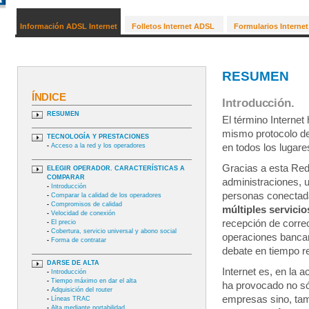
Información ADSL Internet
Folletos Internet ADSL
Formularios Interne
RESUMEN
ÍNDICE
Introducción.
RESUMEN
El término Internet
mismo protocolo de
TECNOLOGÍA Y PRESTACIONES
-
Acceso a la red y los operadores
en todos los lugare
Gracias a esta Red
ELEGIR OPERADOR. CARACTERÍSTICAS A
COMPARAR
administraciones, u
-
Introducción
personas conecta
-
Comparar la calidad de los operadores
-
Compromisos de calidad
múltiples servicio
-
Velocidad de conexión
recepción de correo
-
El precio
-
Cobertura, servicio universal y abono social
operaciones bancari
-
Forma de contratar
debate en tiempo re
DARSE DE ALTA
Internet es, en la 
-
Introducción
-
Tiempo máximo en dar el alta
ha provocado no só
-
Adquisición del router
empresas sino, ta
-
Líneas TRAC
-
Alta mediante portabilidad