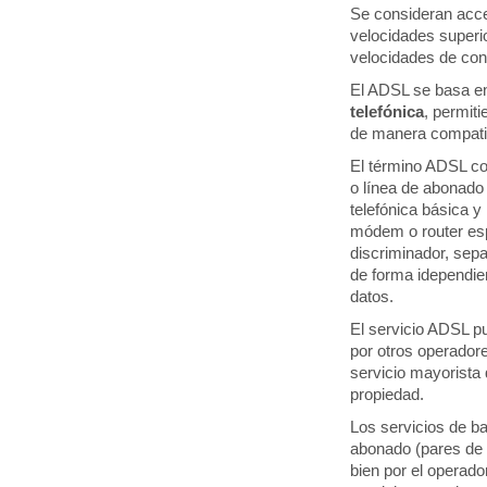
Se consideran acce
velocidades superio
velocidades de co
El ADSL se basa en 
telefónica
, permit
de manera compatibl
El término ADSL co
o línea de abonado d
telefónica básica y 
módem o router es
discriminador, sep
de forma idependien
datos.
El servicio ADSL pu
por otros operador
servicio mayorista
propiedad.
Los servicios de b
abonado (pares de 
bien por el operado