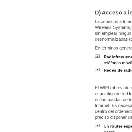
D) Acceso a i
La conexión a Inte
Wireless Systems) 
sin emplear ningún 
desnormalizadas (de 
En términos general
Radiofrecuenc
teléfonos móvil
Redes de radi
El WIFI (abreviatur
específico de red 
en las bandas de fr
Internet. Es necesa
dentro del ordenado
preciso disponer de
Un
router esp