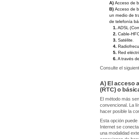
A)
Acceso de ba
B)
Acceso de b
un medio de tr
de telefonía bá
1.
ADSL (Conex
2.
Cable-HFC 
3.
Satélite.
4.
Radiofrecu
5.
Red eléctr
6.
A través d
Consulte el siguie
A) El acceso a
(RTC) o básic
El método más senci
convencional. La lín
hacer posible la co
Esta opción puede 
Internet se conect
una modalidad exte