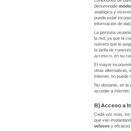
conexiones de band
denominado
móde
analógica y vicever
puede estar incorpo
información de datos
La persona usuaria 
la red, ya que la c
número que le asig
la tarifa de conexi
acceso o, en su ca
El mayor inconveni
otras alternativas,
Internet, no puede r
No obstante, en la 
acceder a Internet.
B) Acceso a I
Cada vez más, los 
que van implantánd
veloces
y eficaces 