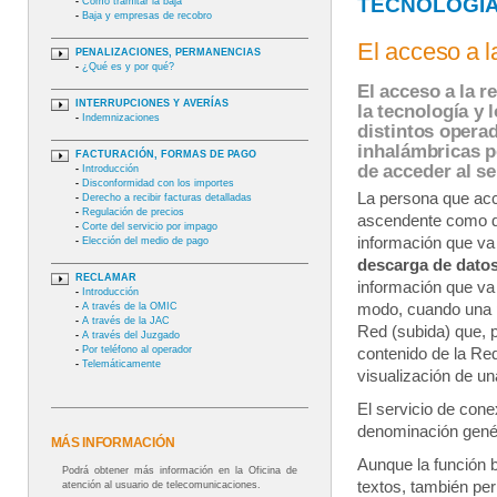
TECNOLOGÍA
-
Cómo tramitar la baja
-
Baja y empresas de recobro
El acceso a l
PENALIZACIONES, PERMANENCIAS
-
¿Qué es y por qué?
El acceso a la 
INTERRUPCIONES Y AVERÍAS
la tecnología y 
-
Indemnizaciones
distintos operad
inhalámbricas po
FACTURACIÓN, FORMAS DE PAGO
de acceder al se
-
Introducción
-
Disconformidad con los importes
La persona que acce
-
Derecho a recibir facturas detalladas
-
Regulación de precios
ascendente como 
-
Corte del servicio por impago
información que va
-
Elección del medio de pago
descarga de dato
RECLAMAR
información que va
-
Introducción
-
A través de la OMIC
modo, cuando una p
-
A través de la JAC
Red (subida) que, 
-
A través del Juzgado
-
Por teléfono al operador
contenido de la Re
-
Telemáticamente
visualización de u
El servicio de cone
denominación gené
MÁS INFORMACIÓN
Aunque la función 
Podrá obtener más información en la Oficina de
textos, también per
atención al usuario de telecomunicaciones.