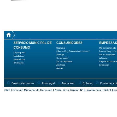
SERVICIO MUNICIPAL DE
CONSUMIDORES
EMPRESAS
CONSUMO
Reclamar
Me han reclamado
Información y Consultas de consumo
Información y cons
Organigrama
Arbitraje
Ver mi expediente
Estadísticas
Compre aquí
Arbitraje
Instalaciones
Ver mi expediente
Empresas adherida
Empleados
Afectados
Legislación
Alertas
Boletín electrónico
Aviso legal
Mapa Web
Enlaces
Contactar y H
SMC | Servicio Muncipal de Consumo | Avda. Gran Capitán Nº 6, planta baja | 14071 | Có