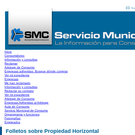
Su
Inicio
Consumidores
Información y consultas
Reclamar
Arbitraje de Consumo
Empresas adheridas: Busque dónde comprar
Ver mi expediente
Empresas
Me han reclamado
Información y consultas
Redactar su contrato
Ver mi expediente
Arbitraje de Consumo
Empresas Adheridas al Arbitraje
Aula de Consumo
Servicio Municipal de Consumo
Organigrama y funciones
Fotografías
Empleados
Folletos sobre Propiedad Horizontal