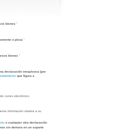
 esos bienes
"
omponente o pieza
"
e esos bienes
"
una declaración inequívoca (por
esistimiento
que figura a
de correo electrónico.
ente información relativa a su
ento
o cualquier otra declaración
emos sin demora en un soporte