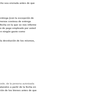
recho sea enviada antes de que
 entrega (con la excepción de
d menos costosa de entrega
 fecha en la que se nos informe
dio de pago empleado por usted
á en ningún gasto como
 la devolución de los mismos,
rocede, de la persona autorizada
turales a partir de la fecha en
ción de los bienes antes de que