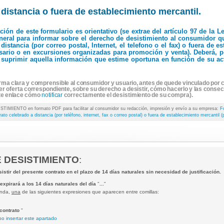
 distancia o fuera de establecimiento mercantil.
ación de este formulario es orientativo (se extrae del artículo 97 de la
neral para informar sobre el derecho de desistimiento al consumidor q
istancia (por correo postal, Internet, el telefono o el fax) o fuera de es
sario o en excursiones organizadas para promoción y venta). Deberá, p
o suprimir aquella información que estime oportuna en función de su ac
orma clara y comprensible al consumidor y usuario, antes de quede vinculado por c
er oferta correspondiente, sobre su derecho a desistir, cómo hacerlo y las consec
ste enlace cómo
notificar
correctamente el desistimiento de su compra).
ENTO en formato PDF para facilitar al consumidor su redacción, impresión y envío a su empresa:
F
ato celebrado a distancia (por teléfono, internet, fax o correo postal) o fuera de establecimiento mercantil (
 DESISTIMIENTO
:
istir del presente contrato en el plazo de 14 días naturales sin necesidad de justificación.
 expirará a los 14 días naturales del día
"
...
"
onda,
una
de las siguientes expresiones que aparecen entre comillas:
 contrato
"
o insertar este apartado