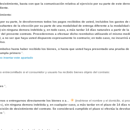
desistimiento, basta con que la comunicación relativa al ejercicio por su parte de este de
iente.
imiento:
por su parte, le devolveremos todos los pagos recibidos de usted, incluidos los gastos de
sultantes de la elección por su parte de una modalidad de entrega diferente a la modalida
 sin ninguna demora indebida y, en todo caso, a más tardar 14 días naturales a partir de la
ir del presente contrato. Procederemos a efectuar dicho reembolso utilizando el mismo me
al, a no ser que haya usted dispuesto expresamente lo contrario; en todo caso, no incurrir
lso.
mbolso hasta haber recibido los bienes, o hasta que usted haya presentado una prueba de
cumpla primero
".
o insertar este apartado
to entrecomillado si el consumidor y usuario ha recibido bienes objeto del contrato:
nes
",
nos o entregarnos directamente los bienes o a
...
(insértese el nombre y el domicilio, si p
es)
, sin ninguna demora indebida y, en cualquier caso, a más tardar en el plazo de 14 días na
sión de desistimiento del contrato. Se considerará cumplido el plazo si efectúa la devolu
azo
";