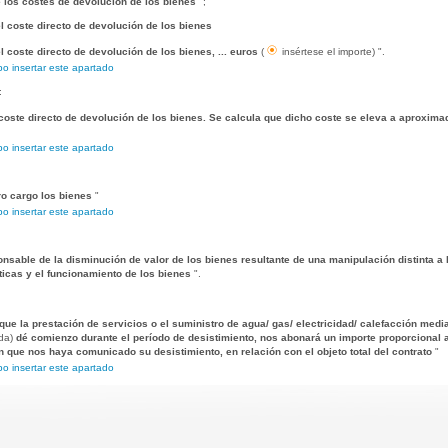
los costes de devolución de los bienes
";
l coste directo de devolución de los bienes
 coste directo de devolución de los bienes, ... euros
(
insértese el importe) ".
o insertar este apartado
:
coste directo de devolución de los bienes. Se calcula que dicho coste se eleva a aproxima
o insertar este apartado
o cargo los bienes
"
o insertar este apartado
nsable de la disminución de valor de los bienes resultante de una manipulación distinta a 
sticas y el funcionamiento de los bienes
".
 que la prestación de servicios o el suministro de agua/ gas/ electricidad/ calefacción me
da)
dé comienzo durante el período de desistimiento, nos abonará un importe proporcional a
 que nos haya comunicado su desistimiento, en relación con el objeto total del contrato
"
o insertar este apartado