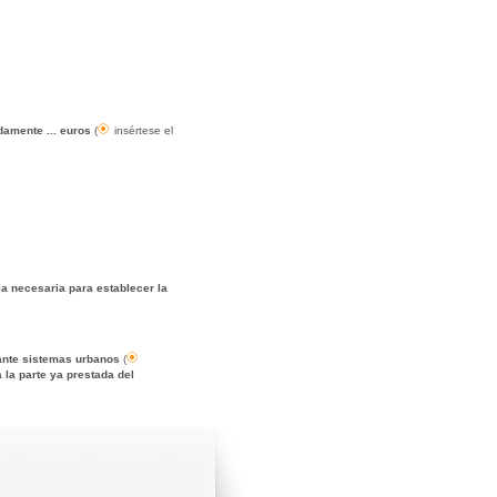
damente ... euros
(
insértese el
la necesaria para establecer la
diante sistemas urbanos
(
 la parte ya prestada del