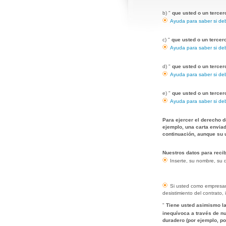
b) "
que usted o un tercero
Ayuda para saber si deb
c) "
que usted o un tercero
Ayuda para saber si deb
d) "
que usted o un tercer
Ayuda para saber si deb
e) "
que usted o un tercer
Ayuda para saber si deb
Para ejercer el derecho d
ejemplo, una carta enviada
continuación, aunque su u
Nuestros datos para recib
Inserte, su nombre, su d
Si usted como empresari
desistimiento del contrato, 
"
Tiene usted asimismo la
inequívoca a través de n
duradero (por ejemplo, po