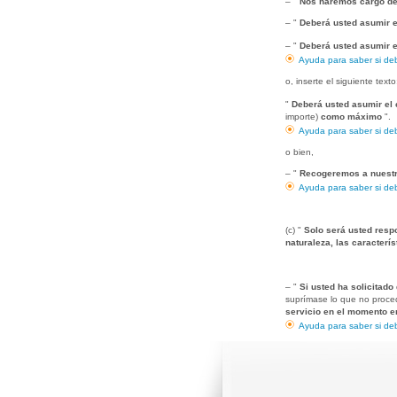
– "
Nos haremos cargo de 
– "
Deberá usted asumir e
– "
Deberá usted asumir el
Ayuda para saber si deb
o, inserte el siguiente texto
"
Deberá usted asumir el 
importe)
como máximo
".
Ayuda para saber si deb
o bien,
– "
Recogeremos a nuestr
Ayuda para saber si deb
(c) "
Solo será usted respo
naturaleza, las caracterí
– "
Si usted ha solicitado
suprímase lo que no proce
servicio en el momento en
Ayuda para saber si deb