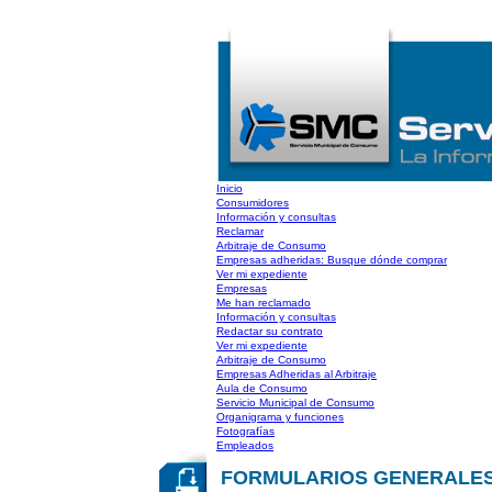
Inicio
Consumidores
Información y consultas
Reclamar
Arbitraje de Consumo
Empresas adheridas: Busque dónde comprar
Ver mi expediente
Empresas
Me han reclamado
Información y consultas
Redactar su contrato
Ver mi expediente
Arbitraje de Consumo
Empresas Adheridas al Arbitraje
Aula de Consumo
Servicio Municipal de Consumo
Organigrama y funciones
Fotografías
Empleados
FORMULARIOS GENERALES: Mo