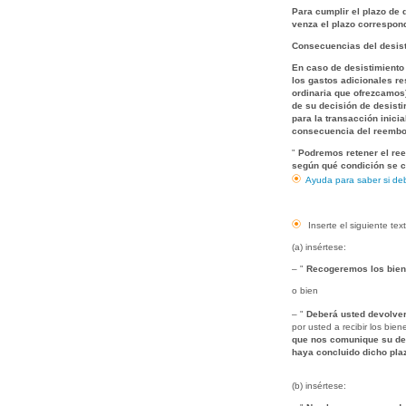
Para cumplir el plazo de 
venza el plazo correspond
Consecuencias del desist
En caso de desistimiento 
los gastos adicionales re
ordinaria que ofrezcamos)
de su decisión de desist
para la transacción inici
consecuencia del reembo
"
Podremos retener el ree
según qué condición se 
Ayuda para saber si deb
Inserte el siguiente tex
(a) insértese:
– "
Recogeremos los bie
o bien
– "
Deberá usted devolver
por usted a recibir los bien
que nos comunique su deci
haya concluido dicho pl
(b) insértese: