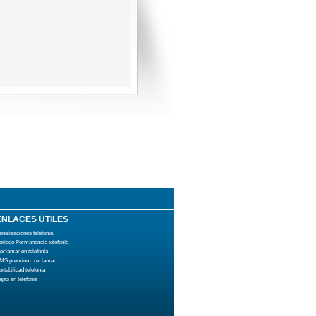
ENLACES ÚTILES
enalizaciones telefonía
eriodo Permanencia telefonía
eclamar en telefonía
MS premium, reclamar
ortabilidad telefonía
ajas en telefonía