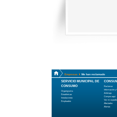
Empresas
Me han reclamado
SERVICIO MUNICIPAL DE
CONSUM
CONSUMO
Reclamar
Información y
Organigrama
Arbitraje
Estadísticas
Compre aquí
Instalaciones
Ver mi expedi
Empleados
Afectados
Alertas