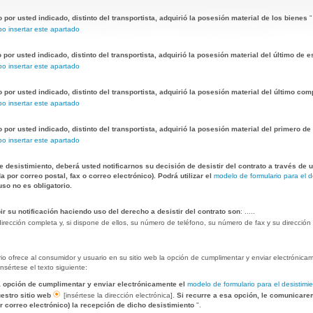
 por usted indicado, distinto del transportista, adquirió la posesión material de los bienes
"
o insertar este apartado
 por usted indicado, distinto del transportista, adquirió la posesión material del último de
o insertar este apartado
o por usted indicado, distinto del transportista, adquirió la posesión material del último c
o insertar este apartado
o por usted indicado, distinto del transportista, adquirió la posesión material del primero d
o insertar este apartado
e desistimiento, deberá usted notificarnos su decisión de desistir del contrato a través de 
 por correo postal, fax o correo electrónico). Podrá utilizar el
modelo de formulario para el d
so no es obligatorio.
ir su notificación haciendo uso del derecho a desistir del contrato son
: .....
irección completa y, si dispone de ellos, su número de teléfono, su número de fax y su dirección 
o ofrece al consumidor y usuario en su sitio web la opción de cumplimentar y enviar electrónicam
insértese el texto siguiente:
 opción de cumplimentar y enviar electrónicamente el
modelo de formulario para el desistimi
uestro sitio web
[insértese la dirección electrónica].
Si recurre a esa opción, le comunicar
r correo electrónico) la recepción de dicho desistimiento
".