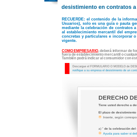
desistimiento en contratos a
RECUERDE
: el contenido de la inform
Usuarios), solo es una guía o pauta ge
mediante la celebración de contratos a d
al establecimiento mercantil del empre
concretas y particulares e incorporar 
vigente.
COMO EMPRESARIO
, deberá informar de f
fuera de establecimiento mercantil o cualqui
También podrá indicar al consumidor con e
Descargue el FORMULARIO O MODELO de DESISTIMI
notifique a su empresa el desistimiento de un contr
DERECHO DE
Tiene usted derecho a des
El plazo de desistimiento
Inserte, según corresp
a) "
de la celebración del
Ayuda para saber si deb