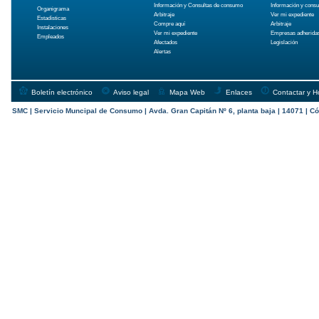
Información y Consultas de consumo
Información y cons
Organigrama
Arbitraje
Ver mi expediente
Estadísticas
Compre aquí
Arbitraje
Instalaciones
Ver mi expediente
Empresas adherida
Empleados
Afectados
Legislación
Alertas
Boletín electrónico
Aviso legal
Mapa Web
Enlaces
Contactar y H
SMC | Servicio Muncipal de Consumo | Avda. Gran Capitán Nº 6, planta baja | 14071 | Có