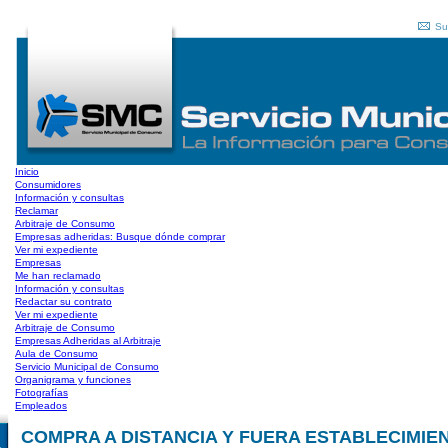
Su
Inicio
Consumidores
Información y consultas
Reclamar
Arbitraje de Consumo
Empresas adheridas: Busque dónde comprar
Ver mi expediente
Empresas
Me han reclamado
Información y consultas
Redactar su contrato
Ver mi expediente
Arbitraje de Consumo
Empresas Adheridas al Arbitraje
Aula de Consumo
Servicio Municipal de Consumo
Organigrama y funciones
Fotografías
Empleados
COMPRA A DISTANCIA Y FUERA ESTABLECIMIEN