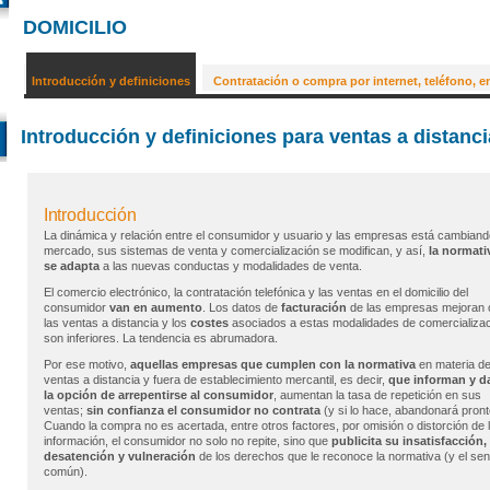
DOMICILIO
Introducción y definiciones
Contratación o compra por internet, teléfono, e
Introducción y definiciones para ventas a distanci
Introducción
La dinámica y relación entre el consumidor y usuario y las empresas está cambiando
mercado, sus sistemas de venta y comercialización se modifican, y así,
la normati
se adapta
a las nuevas conductas y modalidades de venta.
El comercio electrónico, la contratación telefónica y las ventas en el domicilio del
consumidor
van en aumento
. Los datos de
facturación
de las empresas mejoran 
las ventas a distancia y los
costes
asociados a estas modalidades de comercializa
son inferiores. La tendencia es abrumadora.
Por ese motivo,
aquellas empresas que cumplen con la normativa
en materia d
ventas a distancia y fuera de establecimiento mercantil, es decir,
que informan y d
la opción de arrepentirse al consumidor
, aumentan la tasa de repetición en sus
ventas;
sin confianza el consumidor no contrata
(y si lo hace, abandonará pront
Cuando la compra no es acertada, entre otros factores, por omisión o distorción de 
información, el consumidor no solo no repite, sino que
publicita su insatisfacción,
desatención y vulneración
de los derechos que le reconoce la normativa (y el sen
común).