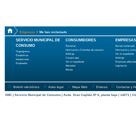
Empresas
Me han reclamado
SERVICIO MUNICIPAL DE
CONSUMIDORES
EMPRESAS
CONSUMO
Reclamar
Me han reclamado
Información y Consultas de consumo
Información y cons
Organigrama
Arbitraje
Ver mi expediente
Estadísticas
Compre aquí
Arbitraje
Instalaciones
Ver mi expediente
Empresas adherida
Empleados
Afectados
Legislación
Alertas
Boletín electrónico
Aviso legal
Mapa Web
Enlaces
Contactar y H
SMC | Servicio Muncipal de Consumo | Avda. Gran Capitán Nº 6, planta baja | 14071 | Có