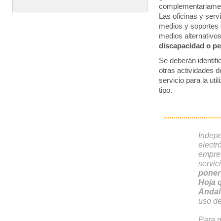
complementariamen
Las oficinas y serv
medios y soportes 
medios alternativo
discapacidad o p
Se deberán identifi
otras actividades 
servicio para la ut
tipo.
Indepe
electr
empres
servi
poner
Hoja 
Andal
uso de
Para m