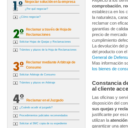
Repecto a los servi
Negociar solución en la empresa
comprobación
,
re
¿Por qué negociar?
establezca en los 
la naturaleza, carac
¿Cómo negociar?
reclamar con eficac
garantías de calida
Reclamar a través de Hoja de
precio de mercado d
Reclamaciones
cumplimiento defec
Solicitar Hojas de Quejas y Reclamaciones
La devolución del p
Trámites y plazos de la Hoja de Reclamaciones
del producto con el 
General de Defens
Reclamar mediante Arbitraje de
Mas información so
Consumo
los bienes de con
Solicitar Arbitraje de Consumo
Constancia de
Trámites y plazos en Arbitraje
al cliente acc
Las oficinas y serv
Reclamar en el Juzgado
disposición del co
¿Cuándo acudir al juzgado?
sus quejas y recl
justificante por esc
Procedimientos judiciales recomendados
utilizan la
atención 
Solicitar al SMC copia de su expediente
garantizar una atenc