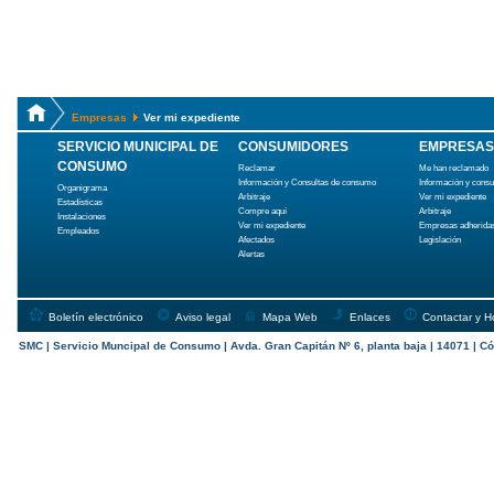
Empresas
Ver mi expediente
SERVICIO MUNICIPAL DE
CONSUMIDORES
EMPRESAS
CONSUMO
Reclamar
Me han reclamado
Información y Consultas de consumo
Información y cons
Organigrama
Arbitraje
Ver mi expediente
Estadísticas
Compre aquí
Arbitraje
Instalaciones
Ver mi expediente
Empresas adherida
Empleados
Afectados
Legislación
Alertas
Boletín electrónico
Aviso legal
Mapa Web
Enlaces
Contactar y H
SMC | Servicio Muncipal de Consumo | Avda. Gran Capitán Nº 6, planta baja | 14071 | Có