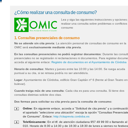
¿Cómo realizar una consulta de consumo?
Lea y siga las siguientes instrucciones y opciones
realizar una consulta sobre problemas o conflictos
consumo
1. Consultas presenciales de consumo
No se atiende sin cita previa
: La atención personal de consultas de consumo en la
OMIC será
exclusivamente mediante cita previa
.
En las consultas presenciales no podrá registrar documentos
: Durante las consul
presenciales no se registrarán ni reclamaciones ni documentos. Para registrar docum
acceda al siguiente enlace:
Registro de documentos en el Ayuntamiento de Córdoba
Horario de consultas
: Martes y jueves entre las 10:00 y las 14:00. Se ruega acuda
puntual a su cita, si se retrasa podría no ser atendido/a.
Lugar
: Ayuntamiento de Córdoba, edificio Gran Capitán nº 6 (frente al Gran Teatro en
bulevar).
Cuando traiga más de una consulta
: Cada cita es para una consulta. Si tiene dos
consultas distintas solicite dos citas.
Dos formas para solicitar su cita previa para la consulta de consumo:
Online
: En siguiente enlace, acceda a "Solicitud de cita previa" y a continuaci
el apartado "seleccione una ubicación" escoja la opción "Consultas Presencial
de Consumo". Enlace:
http://citaprevia.cordoba.es
Telefónicamente
: En el tlf. de atención ciudadana 957 49 99 00 o llamando al
010. Horario de 8:30 a 14:30 y de 16:30 a 18:30 de lunes a viernes no festivos