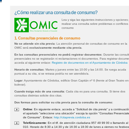
¿Cómo realizar una consulta de consumo?
Lea y siga las siguientes instrucciones y opciones
realizar una consulta sobre problemas o conflictos
consumo
1. Consultas presenciales de consumo
No se atiende sin cita previa
: La atención personal de consultas de consumo en la
OMIC será
exclusivamente mediante cita previa
.
En las consultas presenciales no podrá registrar documentos
: Durante las consul
presenciales no se registrarán ni reclamaciones ni documentos. Para registrar docum
acceda al siguiente enlace:
Registro de documentos en el Ayuntamiento de Córdoba
Horario de consultas
: Martes y jueves entre las 10:00 y las 14:00. Se ruega acuda
puntual a su cita, si se retrasa podría no ser atendido/a.
Lugar
: Ayuntamiento de Córdoba, edificio Gran Capitán nº 6 (frente al Gran Teatro en
bulevar).
Cuando traiga más de una consulta
: Cada cita es para una consulta. Si tiene dos
consultas distintas solicite dos citas.
Dos formas para solicitar su cita previa para la consulta de consumo:
Online
: En siguiente enlace, acceda a "Solicitud de cita previa" y a continuaci
el apartado "seleccione una ubicación" escoja la opción "Consultas Presencial
de Consumo". Enlace:
http://citaprevia.cordoba.es
Telefónicamente
: En el tlf. de atención ciudadana 957 49 99 00 o llamando al
010. Horario de 8:30 a 14:30 y de 16:30 a 18:30 de lunes a viernes no festivos