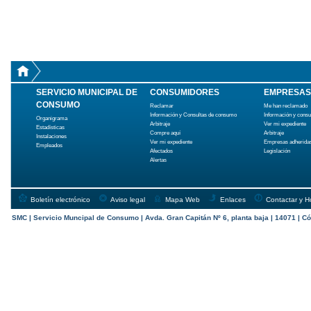
SERVICIO MUNICIPAL DE
CONSUMIDORES
EMPRESAS
CONSUMO
Reclamar
Me han reclamado
Información y Consultas de consumo
Información y cons
Organigrama
Arbitraje
Ver mi expediente
Estadísticas
Compre aquí
Arbitraje
Instalaciones
Ver mi expediente
Empresas adherida
Empleados
Afectados
Legislación
Alertas
Boletín electrónico
Aviso legal
Mapa Web
Enlaces
Contactar y H
SMC | Servicio Muncipal de Consumo | Avda. Gran Capitán Nº 6, planta baja | 14071 | Có