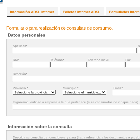
Información ADSL Internet
Folletos Internet ADSL
Formularios Inter
Formulario para realización de consultas de consumo.
Datos personales
Apellidos
*
N
DNI
*
Teléfono
*
Teléfono movil
Fax
Dirección
*
Provincia
*
Municipio
*
Email
*
Organismo, entidad o empresa a la que pertenece (si es consumidor, no indique nada)
Información sobre la consulta
Describa su consulta de forma breve y clara (haga referencia a los documentos o pru