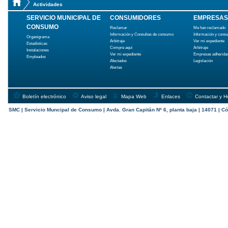
Actividades
SERVICIO MUNICIPAL DE
CONSUMIDORES
EMPRESAS
CONSUMO
Reclamar
Me han reclamado
Información y Consultas de consumo
Información y cons
Organigrama
Arbitraje
Ver mi expediente
Estadísticas
Compre aquí
Arbitraje
Instalaciones
Ver mi expediente
Empresas adherida
Empleados
Afectados
Legislación
Alertas
Boletín electrónico
Aviso legal
Mapa Web
Enlaces
Contactar y H
SMC | Servicio Muncipal de Consumo | Avda. Gran Capitán Nº 6, planta baja | 14071 | Có