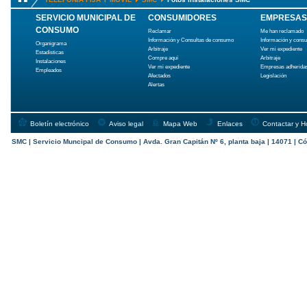
SERVICIO MUNICIPAL DE
CONSUMIDORES
EMPRESAS
CONSUMO
Reclamar
Me han reclamado
Información y Consultas de consumo
Información y cons
Organigrama
Arbitraje
Ver mi expediente
Estadísticas
Compre aquí
Arbitraje
Instalaciones
Ver mi expediente
Empresas adherida
Empleados
Afectados
Legislación
Alertas
Boletín electrónico
Aviso legal
Mapa Web
Enlaces
Contactar y H
SMC | Servicio Muncipal de Consumo | Avda. Gran Capitán Nº 6, planta baja | 14071 | Có