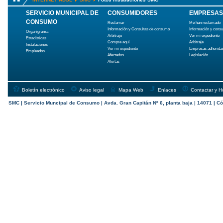
SERVICIO MUNICIPAL DE
CONSUMIDORES
EMPRESAS
CONSUMO
Reclamar
Me han reclamado
Información y Consultas de consumo
Información y cons
Organigrama
Arbitraje
Ver mi expediente
Estadísticas
Compre aquí
Arbitraje
Instalaciones
Ver mi expediente
Empresas adherida
Empleados
Afectados
Legislación
Alertas
Boletín electrónico
Aviso legal
Mapa Web
Enlaces
Contactar y H
SMC | Servicio Muncipal de Consumo | Avda. Gran Capitán Nº 6, planta baja | 14071 | Có