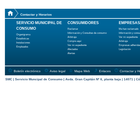
Contactar y Horarios
SERVICIO MUNICIPAL DE
CONSUMIDORES
EMPRESAS
CONSUMO
Reclamar
Me han reclamado
Información y Consultas de consumo
Información y cons
Organigrama
Arbitraje
Ver mi expediente
Estadísticas
Compre aquí
Arbitraje
Instalaciones
Ver mi expediente
Empresas adherida
Empleados
Afectados
Legislación
Alertas
Boletín electrónico
Aviso legal
Mapa Web
Enlaces
Contactar y H
SMC | Servicio Muncipal de Consumo | Avda. Gran Capitán Nº 6, planta baja | 14071 | Có