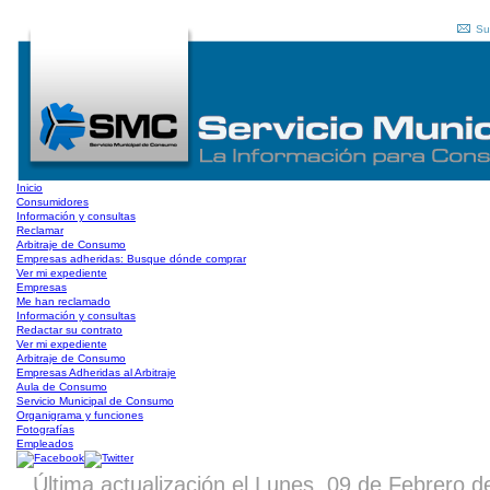
Su
Inicio
Consumidores
Información y consultas
Reclamar
Arbitraje de Consumo
Empresas adheridas: Busque dónde comprar
Ver mi expediente
Empresas
Me han reclamado
Información y consultas
Redactar su contrato
Ver mi expediente
Arbitraje de Consumo
Empresas Adheridas al Arbitraje
Aula de Consumo
Servicio Municipal de Consumo
Organigrama y funciones
Fotografías
Empleados
Última actualización el Lunes, 09 de Febrero 