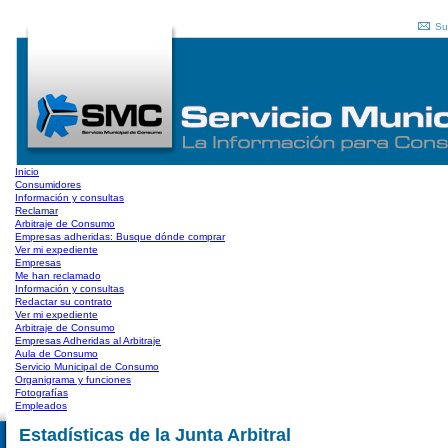
Su
Inicio
Consumidores
Información y consultas
Reclamar
Arbitraje de Consumo
Empresas adheridas: Busque dónde comprar
Ver mi expediente
Empresas
Me han reclamado
Información y consultas
Redactar su contrato
Ver mi expediente
Arbitraje de Consumo
Empresas Adheridas al Arbitraje
Aula de Consumo
Servicio Municipal de Consumo
Organigrama y funciones
Fotografías
Empleados
Estadísticas de la Junta Arbitral