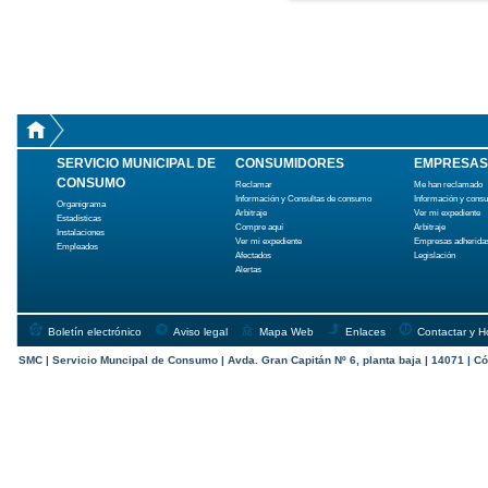
SERVICIO MUNICIPAL DE
CONSUMIDORES
EMPRESAS
CONSUMO
Reclamar
Me han reclamado
Información y Consultas de consumo
Información y cons
Organigrama
Arbitraje
Ver mi expediente
Estadísticas
Compre aquí
Arbitraje
Instalaciones
Ver mi expediente
Empresas adherida
Empleados
Afectados
Legislación
Alertas
Boletín electrónico
Aviso legal
Mapa Web
Enlaces
Contactar y H
SMC | Servicio Muncipal de Consumo | Avda. Gran Capitán Nº 6, planta baja | 14071 | Có