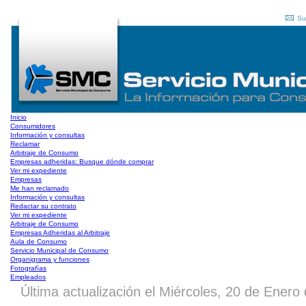
Su
Inicio
Consumidores
Información y consultas
Reclamar
Arbitraje de Consumo
Empresas adheridas: Busque dónde comprar
Ver mi expediente
Empresas
Me han reclamado
Información y consultas
Redactar su contrato
Ver mi expediente
Arbitraje de Consumo
Empresas Adheridas al Arbitraje
Aula de Consumo
Servicio Municipal de Consumo
Organigrama y funciones
Fotografías
Empleados
Última actualización el Miércoles, 20 de Enero