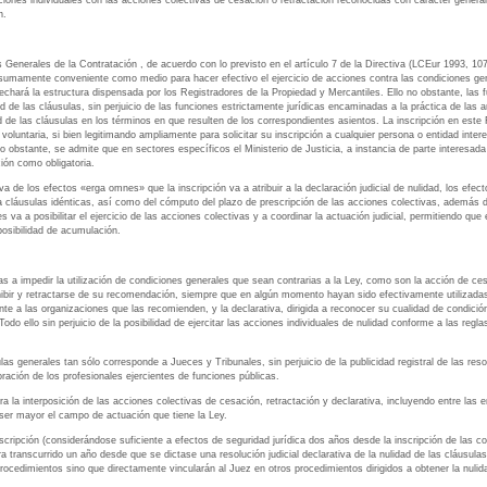
ciones individuales con las acciones colectivas de cesación o retractación reconocidas con carácter general
n.
s Generales de la Contratación , de acuerdo con lo previsto en el artículo 7 de la Directiva (LCEur 1993, 1
umamente conveniente como medio para hacer efectivo el ejercicio de acciones contra las condiciones gene
ovechará la estructura dispensada por los Registradores de la Propiedad y Mercantiles. Ello no obstante, las
d de las cláusulas, sin perjuicio de las funciones estrictamente jurídicas encaminadas a la práctica de las 
dad de las cláusulas en los términos en que resulten de los correspondientes asientos. La inscripción en este 
 voluntaria, si bien legitimando ampliamente para solicitar su inscripción a cualquier persona o entidad inter
o obstante, se admite que en sectores específicos el Ministerio de Justicia, a instancia de parte interesada
ción como obligatoria.
a de los efectos «erga omnes» que la inscripción va a atribuir a la declaración judicial de nulidad, los efect
a cláusulas idénticas, así como del cómputo del plazo de prescripción de las acciones colectivas, además d
es va a posibilitar el ejercicio de las acciones colectivas y a coordinar la actuación judicial, permitiendo q
osibilidad de acumulación.
 a impedir la utilización de condiciones generales que sean contrarias a la Ley, como son la acción de cesaci
rohibir y retractarse de su recomendación, siempre que en algún momento hayan sido efectivamente utilizadas
nte a las organizaciones que las recomienden, y la declarativa, dirigida a reconocer su cualidad de condición
do ello sin perjuicio de la posibilidad de ejercitar las acciones individuales de nulidad conforme a las regl
las generales tan sólo corresponde a Jueces y Tribunales, sin perjuicio de la publicidad registral de las resol
oración de los profesionales ejercientes de funciones públicas.
ra la interposición de las acciones colectivas de cesación, retractación y declarativa, incluyendo entre las 
ser mayor el campo de actuación que tiene la Ley.
escripción (considerándose suficiente a efectos de seguridad jurídica dos años desde la inscripción de las c
ra transcurrido un año desde que se dictase una resolución judicial declarativa de la nulidad de las cláusulas)
ocedimientos sino que directamente vincularán al Juez en otros procedimientos dirigidos a obtener la nulidad