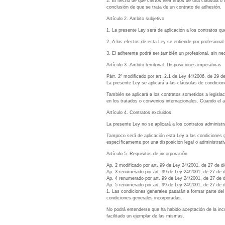
2. El hecho de que ciertos elementos de una cláusula o qu
conclusión de que se trata de un contrato de adhesión.
Artículo 2. Ambito subjetivo
1. La presente Ley será de aplicación a los contratos qu
2. A los efectos de esta Ley se entiende por profesional 
3. El adherente podrá ser también un profesional, sin n
Artículo 3. Ambito territorial. Disposiciones imperativas
Párr. 2º modificado por art. 2.1 de Ley 44/2006, de 29 
La presente Ley se aplicará a las cláusulas de condicion
También se aplicará a los contratos sometidos a legislaci
en los tratados o convenios internacionales. Cuando el 
Artículo 4. Contratos excluidos
La presente Ley no se aplicará a los contratos administra
Tampoco será de aplicación esta Ley a las condiciones g
específicamente por una disposición legal o administrativ
Artículo 5. Requisitos de incorporación
Ap. 2 modificado por art. 99 de Ley 24/2001, de 27 de 
Ap. 3 renumerado por art. 99 de Ley 24/2001, de 27 de 
Ap. 4 renumerado por art. 99 de Ley 24/2001, de 27 de 
Ap. 5 renumerado por art. 99 de Ley 24/2001, de 27 de 
1. Las condiciones generales pasarán a formar parte del
condiciones generales incorporadas.
No podrá entenderse que ha habido aceptación de la inc
facilitado un ejemplar de las mismas.