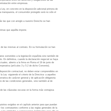
importante entre los derechos y obligaciones de las
ontratación entre empresas.
 Ley, en concreto en la disposición adicional primera de
a transpuesta, el consumidor protegido será no sólo el
emás las que con arreglo a nuestro Derecho se han
mínimas que aquélla impone.
al de las mismas al contrato. En su formulación se han
tratos sometidos a la legislación española sino también de
lio. En definitiva, cuando la declaración negocial se haya
ctuales, abierto a la firma en Roma el 19 de junio de
imperativa (artículos 3 y 5.2 de dicho Convenio).
redisposición contractual, no deben estar comprendidos en
 Ley -siguiendo el criterio de la Directiva- a aquellos
rativa de carácter general y de aplicación obligatoria
to de las condiciones generales, sino también al de
n de las cláusulas oscuras en la forma más ventajosa
uisitos exigidos en el capítulo anterior para que puedan
r los contratantes conforme a las reglas generales de la