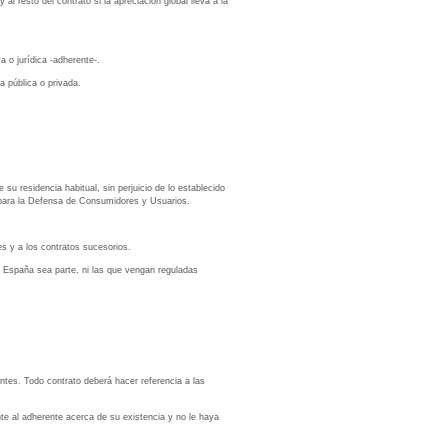
l resto del contrato si la apreciación global lleva a la
 o jurídica -adherente-.
a pública o privada.
su residencia habitual, sin perjuicio de lo establecido
l para la Defensa de Consumidores y Usuarios.
es y a los contratos sucesorios.
e España sea parte, ni las que vengan reguladas
ntes. Todo contrato deberá hacer referencia a las
e al adherente acerca de su existencia y no le haya