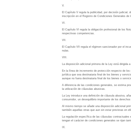
V.
El Capítulo V regula la publicidad, por decisión judicial
inscripción en el Registro de Condiciones Generales de l
VI.
El Capítulo VI regula la obligación profesional de los 
respectivas competencias.
VII.
El Capítulo VII regula el régimen sancionador por el incu
nulas.
VIII.
La disposición adicional primera de la Ley está dirigida
En la línea de incremento de protección respecto de los
jurídica que sea destinataria final de los bienes y servic
aunque no fuera destinataria final de los bienes o servici
A diferencia de las condiciones generales, se estima pr
la utilización de cláusulas abusivas.
La Ley introduce una definición de cláusula abusiva, añ
consumidor, un desequilibrio importante de los derechos 
Al mismo tiempo se añade una disposición adicional prim
también aquellas otras que aun sin estar previstas en e
La regulación específica de las cláusulas contractuales
tengan el carácter de condiciones generales se rijan ta
IX.