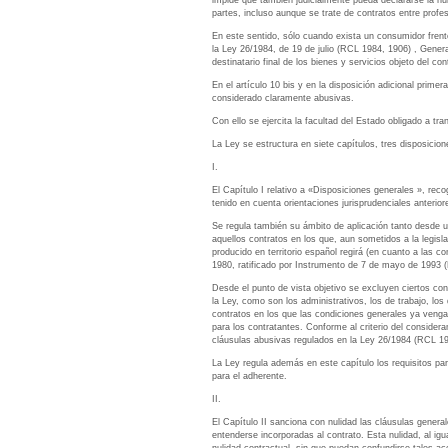
impide que también judicialmente pueda declararse la nu
partes, incluso aunque se trate de contratos entre prof
En este sentido, sólo cuando exista un consumidor frente
la Ley 26/1984, de 19 de julio (RCL 1984, 1906) , Gener
destinatario final de los bienes y servicios objeto del co
En el artículo 10 bis y en la disposición adicional prim
considerado claramente abusivas.
Con ello se ejercita la facultad del Estado obligado a t
La Ley se estructura en siete capítulos, tres disposicione
I.
El Capítulo I relativo a «Disposiciones generales », rec
tenido en cuenta orientaciones jurisprudenciales anterior
Se regula también su ámbito de aplicación tanto desde un 
aquellos contratos en los que, aun sometidos a la legisla
producido en territorio español regirá (en cuanto a las c
1980, ratificado por Instrumento de 7 de mayo de 1993 (RC
Desde el punto de vista objetivo se excluyen ciertos con
la Ley, como son los administrativos, los de trabajo, los
contratos en los que las condiciones generales ya vengan
para los contratantes. Conforme al criterio del consider
cláusulas abusivas regulados en la Ley 26/1984 (RCL 19
La Ley regula además en este capítulo los requisitos pa
para el adherente.
II.
El Capítulo II sanciona con nulidad las cláusulas general
entenderse incorporadas al contrato. Esta nulidad, al igu