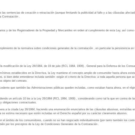
, de las sentencias de cesación o retractación (aunque limitando la publicidad al fallo y a las cláusulas afec
a Contratación .
Notarios y de los Registradores de la Propiedad y Mercantiles en orden al cumplimiento de esta Ley, así com
mplimiento de la normativa sobre condiciones generales de la contratación , en particular la persistencia en
 a la modificación de la Ley 26/1984, de 19 de julio (RCL 1984, 1906) , General para la Defensa de los Cons
 mínimos establecidos en la Directiva, la Ley mantiene el concepto amplio de consumidor hasta ahora existe
ios, si bien debe entenderse incluida también -según el criterio de la Directiva- a toda aquella persona que a
os objeto del contrato.
ocedente que también las Administraciones públicas queden incluidas, como estaban hasta ahora, en el rég
adiendo un artículo 10 bis a la Ley 26/1984 (RCL 1984, 1906) , considerando como tal la que en contra de la
y obligaciones contractuales.
era a la citada Ley 26/1984, haciendo una enumeración enunciativa de las cláusulas abusivas, extraídas en
lla se estima necesario que estén incluidas en el Derecho español por su carácter claramente abusivo.
 en el ámbito de los consumidores, cuando no se han negociado individualmente (por tanto también los cont
mbién por los preceptos de la Ley de Condiciones Generales de la Contratación .