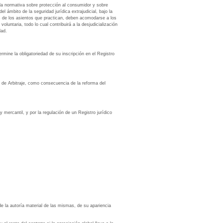
 la normativa sobre protección al consumidor y sobre
l ámbito de la seguridad jurídica extrajudicial, bajo la
os de los asientos que practican, deben acomodarse a los
oluntaria, todo lo cual contribuirá a la desjudicialización
dad.
ermine la obligatoriedad de su inscripción en el Registro
, de Arbitraje, como consecuencia de la reforma del
y mercantil, y por la regulación de un Registro jurídico
e la autoría material de las mismas, de su apariencia