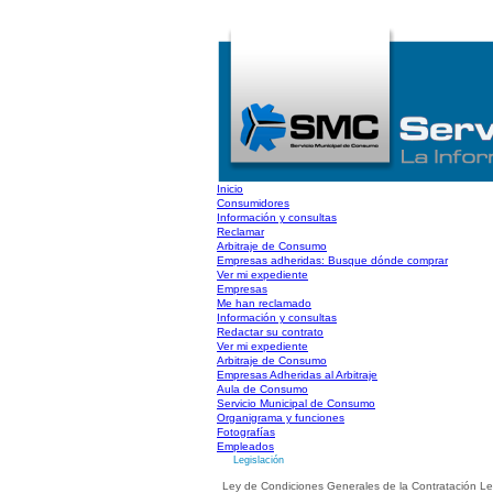
Inicio
Consumidores
Información y consultas
Reclamar
Arbitraje de Consumo
Empresas adheridas: Busque dónde comprar
Ver mi expediente
Empresas
Me han reclamado
Información y consultas
Redactar su contrato
Ver mi expediente
Arbitraje de Consumo
Empresas Adheridas al Arbitraje
Aula de Consumo
Servicio Municipal de Consumo
Organigrama y funciones
Fotografías
Empleados
Legislación
Ley de Condiciones Generales de la Contratación Le