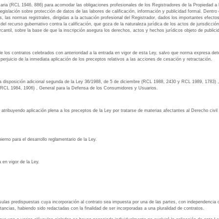
caria (RCL 1946, 886) para acomodar las obligaciones profesionales de los Registradores de la Propiedad a
islación sobre protección de datos de las labores de calificación, información y publicidad formal. Dentro de
 las normas registrales, dirigidas a la actuación profesional del Registrador, dados los importantes efect
l recurso gubernativo contra la calificación, que goza de la naturaleza jurídica de los actos de jurisdicción v
mercantil, sobre la base de que la inscripción asegura los derechos, actos y hechos jurídicos objeto de publici
a de los contratos celebrados con anterioridad a la entrada en vigor de esta Ley, salvo que norma expresa det
perjuicio de la inmediata aplicación de los preceptos relativos a las acciones de cesación y retractación.
e la disposición adicional segunda de la Ley 36/1988, de 5 de diciembre (RCL 1988, 2430 y RCL 1989, 1783) 
o (RCL 1984, 1906) , General para la Defensa de los Consumidores y Usuarios.
, atribuyendo aplicación plena a los preceptos de la Ley por tratarse de materias afectantes al Derecho civil 
ierno para el desarrollo reglamentario de la Ley.
 en vigor de la Ley.
usulas predispuestas cuya incorporación al contrato sea impuesta por una de las partes, con independencia d
tancias, habiendo sido redactadas con la finalidad de ser incorporadas a una pluralidad de contratos.