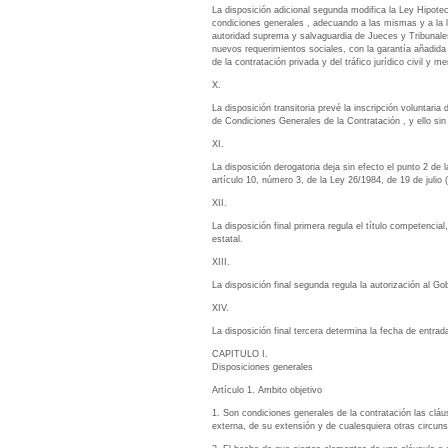
La disposición adicional segunda modifica la Ley Hipote
condiciones generales , adecuando a las mismas y a la leg
autoridad suprema y salvaguardia de Jueces y Tribunales,
nuevos requerimientos sociales, con la garantía añadida de
de la contratación privada y del tráfico jurídico civil y 
X.
La disposición transitoria prevé la inscripción voluntari
de Condiciones Generales de la Contratación , y ello sin 
XI.
La disposición derogatoria deja sin efecto el punto 2 d
artículo 10, número 3, de la Ley 26/1984, de 19 de juli
XII.
La disposición final primera regula el título competencial
estatal.
XIII.
La disposición final segunda regula la autorización al Gob
XIV.
La disposición final tercera determina la fecha de entrada
CAPITULO I.
Disposiciones generales
Artículo 1. Ambito objetivo
1. Son condiciones generales de la contratación las clá
externa, de su extensión y de cualesquiera otras circuns