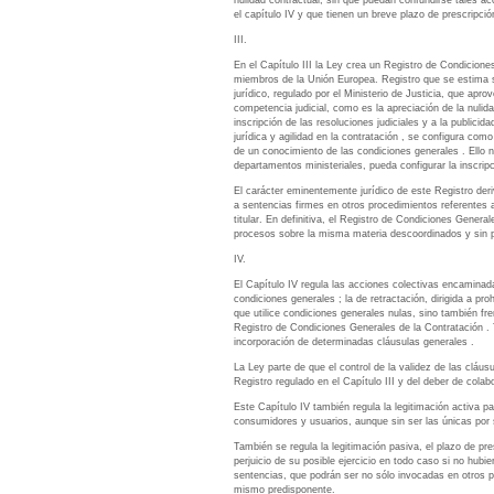
nulidad contractual, sin que puedan confundirse tales ac
el capítulo IV y que tienen un breve plazo de prescripció
III.
En el Capítulo III la Ley crea un Registro de Condicione
miembros de la Unión Europea. Registro que se estima s
jurídico, regulado por el Ministerio de Justicia, que apr
competencia judicial, como es la apreciación de la nulida
inscripción de las resoluciones judiciales y a la publici
jurídica y agilidad en la contratación , se configura como
de un conocimiento de las condiciones generales . Ello n
departamentos ministeriales, pueda configurar la inscrip
El carácter eminentemente jurídico de este Registro deriv
a sentencias firmes en otros procedimientos referentes 
titular. En definitiva, el Registro de Condiciones General
procesos sobre la misma materia descoordinados y sin p
IV.
El Capítulo IV regula las acciones colectivas encaminadas
condiciones generales ; la de retractación, dirigida a p
que utilice condiciones generales nulas, sino también fre
Registro de Condiciones Generales de la Contratación . To
incorporación de determinadas cláusulas generales .
La Ley parte de que el control de la validez de las cláusu
Registro regulado en el Capítulo III y del deber de colab
Este Capítulo IV también regula la legitimación activa pa
consumidores y usuarios, aunque sin ser las únicas por 
También se regula la legitimación pasiva, el plazo de pr
perjuicio de su posible ejercicio en todo caso si no hubie
sentencias, que podrán ser no sólo invocadas en otros pr
mismo predisponente.