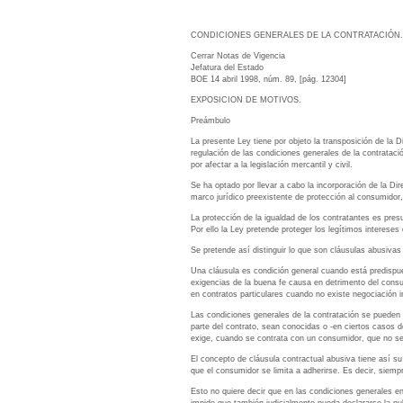
CONDICIONES GENERALES DE LA CONTRATACIÓN. Condi
Cerrar Notas de Vigencia
Jefatura del Estado
BOE 14 abril 1998, núm. 89, [pág. 12304]
EXPOSICION DE MOTIVOS.
Preámbulo
La presente Ley tiene por objeto la transposición de la
regulación de las condiciones generales de la contratació
por afectar a la legislación mercantil y civil.
Se ha optado por llevar a cabo la incorporación de la Di
marco jurídico preexistente de protección al consumidor
La protección de la igualdad de los contratantes es presu
Por ello la Ley pretende proteger los legítimos interese
Se pretende así distinguir lo que son cláusulas abusivas
Una cláusula es condición general cuando está predispue
exigencias de la buena fe causa en detrimento del consum
en contratos particulares cuando no existe negociación i
Las condiciones generales de la contratación se pueden 
parte del contrato, sean conocidas o -en ciertos casos d
exige, cuando se contrata con un consumidor, que no s
El concepto de cláusula contractual abusiva tiene así s
que el consumidor se limita a adherirse. Es decir, siempr
Esto no quiere decir que en las condiciones generales en