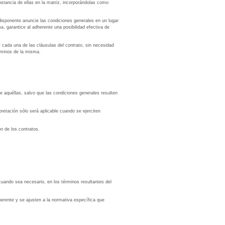
nstancia de ellas en la matriz, incorporándolas como
edisponente anuncie las condiciones generales en un lugar
a, garantice al adherente una posibilidad efectiva de
 cada una de las cláusulas del contrato, sin necesidad
érminos de la misma.
e aquéllas, salvo que las condiciones generales resulten
retación sólo será aplicable cuando se ejerciten
ón de los contratos.
cuando sea necesario, en los términos resultantes del
erente y se ajusten a la normativa específica que