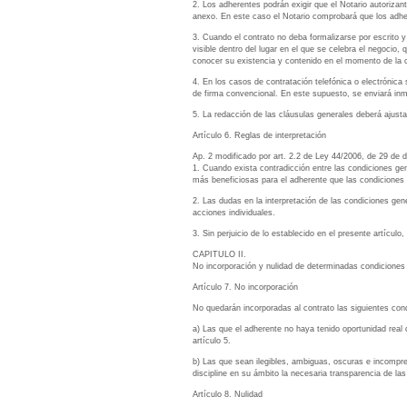
2. Los adherentes podrán exigir que el Notario autorizan
anexo. En este caso el Notario comprobará que los adhe
3. Cuando el contrato no deba formalizarse por escrito y
visible dentro del lugar en el que se celebra el negocio,
conocer su existencia y contenido en el momento de la c
4. En los casos de contratación telefónica o electrónic
de firma convencional. En este supuesto, se enviará inm
5. La redacción de las cláusulas generales deberá ajustar
Artículo 6. Reglas de interpretación
Ap. 2 modificado por art. 2.2 de Ley 44/2006, de 29 de
1. Cuando exista contradicción entre las condiciones gen
más beneficiosas para el adherente que las condiciones 
2. Las dudas en la interpretación de las condiciones gen
acciones individuales.
3. Sin perjuicio de lo establecido en el presente artículo
CAPITULO II.
No incorporación y nulidad de determinadas condiciones
Artículo 7. No incorporación
No quedarán incorporadas al contrato las siguientes con
a) Las que el adherente no haya tenido oportunidad real
artículo 5.
b) Las que sean ilegibles, ambiguas, oscuras e incompre
discipline en su ámbito la necesaria transparencia de las
Artículo 8. Nulidad