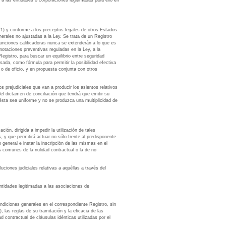
 a las entidades o corporaciones legitimadas para ello en
071) y conforme a los preceptos legales de otros Estados
rales no ajustadas a la Ley. Se trata de un Registro
 funciones calificadoras nunca se extenderán a lo que es
anotaciones preventivas reguladas en la Ley, a la
Registro, para buscar un equilibrio entre seguridad
esada, como fórmula para permitir la posibilidad efectiva
 o de oficio, y en propuesta conjunta con otros
os prejudiciales que van a producir los asientos relativos
el dictamen de conciliación que tendrá que emitir su
ue ésta sea uniforme y no se produzca una multiplicidad de
ón, dirigida a impedir la utilización de tales
, y que permitirá actuar no sólo frente al predisponente
 general e instar la inscripción de las mismas en el
as comunes de la nulidad contractual o la de no
uciones judiciales relativas a aquéllas a través del
entidades legitimadas a las asociaciones de
ondiciones generales en el correspondiente Registro, sin
, las reglas de su tramitación y la eficacia de las
 contractual de cláusulas idénticas utilizadas por el