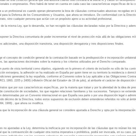
lidad de una condición general que sea abusiva cuando sea contraria a la buena fe y cause un desequilibrio 
esionales o empresarios. Pero habrá de tener en cuenta en cada caso las características específicas de la c
 a un profesional es cuando operan plenamente la lista de cláusulas contractuales abusivas recogidas en la
al para la Defensa de los Consumidores y Usuarios, que ahora se introduce. De conformidad con la Directiv
ntrato, sino cualquier persona que actúe con un propósito ajeno a su actividad profesional.
era de la misma Ley, que lo desarrolla, se han recogido las cláusulas declaradas nulas por la Directiva y ad
ransponer la Directiva comunitaria de poder incrementar el nivel de protección más allá de las obligaciones 
s adicionales, una disposición transitoria, una disposición derogatoria y tres disposiciones finales.
oge el concepto de condición general de la contratación basado en la predisposición e incorporación unilater
es, las aportaciones doctrinales sobre la materia y los criterios utilizados por el Derecho comparado.
punto de vista territorial como objetivo, siguiendo en lo primero el criterio de inclusión no sólo de los con
ción extranjera, la adhesión se ha realizado en España por quien tiene en su territorio la residencia o domici
ondiciones generales) la ley española, conforme al Convenio sobre la Ley aplicable a las Obligaciones Contra
L 1993, 2205 y 2400) («Boletín Oficial del Estado» de 19 de julio), al atribuirle el carácter de disposición 
tratos que por sus características específicas, por la materia que tratan y por la alienidad de la idea de p
 de constitución de sociedades, los que regulen relaciones familiares y los sucesorios. Tampoco se extiende la
 determinadas por un Convenio internacional en que España sea parte o por una disposición legal o administ
ando décimo de la Directiva, todos estos supuestos de exclusión deben entenderse referidos no sólo al ámbi
84, 1906) , que ahora se modifica.
ra que la incorporación de una cláusula general se considere ajustada a Derecho y opta por la interpretació
es no ajustadas a la Ley, determina la ineficacia por no incorporación de las cláusulas que no reúnan los req
al que la contravención de cualquier otra norma imperativa o prohibitiva, podrá ser invocada, en su caso, po