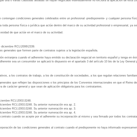
e una o varias cláusulas aisladas se hayan negociado individualmente no excluirá la aplicación de esta Ley a
e contengan condiciones generales celebrados entre un profesional -predisponente- y cualquier persona física
a toda persona física o jurídica que actúe dentro del marco de su actividad profesional o empresarial, ya se
ecesidad de que actúe en el marco de su actividad.
de diciembre RCL\2006\2339.
es generales que formen parte de contratos sujetos a la legislación española.
ón extranjera cuando el adherente haya emitido su declaración negocial en territorio español y tenga en éste 
adherente sea un consumidor se aplicará lo dispuesto en el apartado 3 del artículo 10 bis de la Ley Genera
tivos, a los contratos de trabajo, a los de constitución de sociedades, a los que regulan relaciones familiar
enerales que reflejen las disposiciones o los principios de los Convenios internacionales en que el Reino d
a de carácter general y que sean de aplicación obligatoria para los contratantes.
diciembre RCL\2001\3248.
diciembre RCL\2001\3248. Su anterior numeración era ap. 2.
diciembre RCL\2001\3248. Su anterior numeración era ap. 3.
diciembre RCL\2001\3248. Su anterior numeración era ap. 4.
 contrato cuando se acepte por el adherente su incorporación al mismo y sea firmado por todos los contrata
orporación de las condiciones generales al contrato cuando el predisponente no haya informado expresament