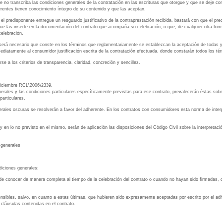
te no transcriba las condiciones generales de la contratación en las escrituras que otorgue y que se deje co
rentes tienen conocimiento íntegro de su contenido y que las aceptan.
 el predisponente entregue un resguardo justificativo de la contraprestación recibida, bastará con que el pr
 que las inserte en la documentación del contrato que acompaña su celebración; o que, de cualquier otra form
elebración.
a será necesario que conste en los términos que reglamentariamente se establezcan la aceptación de todas y
ediatamente al consumidor justificación escrita de la contratación efectuada, donde constarán todos los t
se a los criterios de transparencia, claridad, concreción y sencillez.
 diciembre RCL\2006\2339.
erales y las condiciones particulares específicamente previstas para ese contrato, prevalecerán éstas sobr
particulares.
erales oscuras se resolverán a favor del adherente. En los contratos con consumidores esta norma de interp
, y en lo no previsto en el mismo, serán de aplicación las disposiciones del Código Civil sobre la interpretaci
 generales
diciones generales:
 de conocer de manera completa al tiempo de la celebración del contrato o cuando no hayan sido firmadas, 
nsibles, salvo, en cuanto a estas últimas, que hubieren sido expresamente aceptadas por escrito por el adh
 cláusulas contenidas en el contrato.