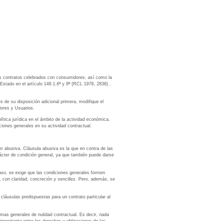
los contratos celebrados con consumidores, así como la
 Estado en el artículo 149.1.6ª y 8ª (RCL 1978, 2836) ,
s de su disposición adicional primera, modifique el
dores y Usuarios.
lítica jurídica en el ámbito de la actividad económica.
ciones generales en su actividad contractual.
er abusiva. Cláusula abusiva es la que en contra de las
arácter de condición general, ya que también puede darse
aso, se exige que las condiciones generales formen
, con claridad, concreción y sencillez. Pero, además, se
cláusulas predispuestas para un contrato particular al
rmas generales de nulidad contractual. Es decir, nada