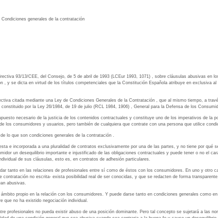
ciones generales de la contratación
 Directiva 93/13/CEE, del Consejo, de 5 de abril de 1993 (LCEur 1993, 1071) , sobre cláusulas abusivas en 
n , y se dicta en virtud de los títulos competenciales que la Constitución Española atribuye en exclusiva al
rectiva citada mediante una Ley de Condiciones Generales de la Contratación , que al mismo tiempo, a travé
, constituido por la Ley 26/1984, de 19 de julio (RCL 1984, 1906) , General para la Defensa de los Consumi
puesto necesario de la justicia de los contenidos contractuales y constituye uno de los imperativos de la po
s de los consumidores y usuarios, pero también de cualquiera que contrate con una persona que utilice condi
 de lo que son condiciones generales de la contratación .
sta e incorporada a una pluralidad de contratos exclusivamente por una de las partes, y no tiene por qué s
idor un desequilibrio importante e injustificado de las obligaciones contractuales y puede tener o no el c
ndividual de sus cláusulas, esto es, en contratos de adhesión particulares.
dar tanto en las relaciones de profesionales entre sí como de éstos con los consumidores. En uno y otro c
e contratación no escrita- exista posibilidad real de ser conocidas, y que se redacten de forma transparente
ean abusivas.
u ámbito propio en la relación con los consumidores. Y puede darse tanto en condiciones generales como en 
e que no ha existido negociación individual.
tre profesionales no pueda existir abuso de una posición dominante. Pero tal concepto se sujetará a las no