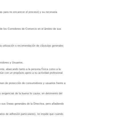
tadas para no encarecer el proceso) y su necesaria
o de los Corredores de Comercio en el ámbito de sus
 la utilización o recomendación de cláusulas generales
umidores y Usuarios.
nte, abarcando tanto a la persona física como a la
ctúe con un propósito ajeno a su actividad profesional
imen de protección de consumidores y usuarios frente a
s exigencias de la buena fe cause, en detrimento del
 sus líneas generales de la Directiva, pero añadiendo
ratos de adhesión particulares), no impide que cuando