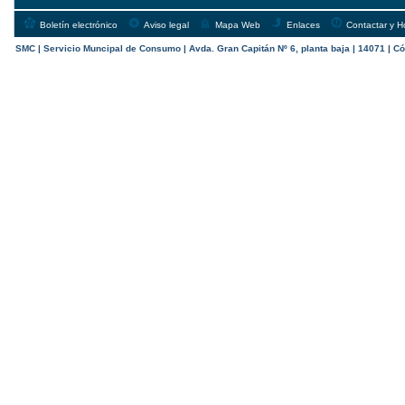
Boletín electrónico
Aviso legal
Mapa Web
Enlaces
Contactar y H
SMC | Servicio Muncipal de Consumo | Avda. Gran Capitán Nº 6, planta baja | 14071 | Có