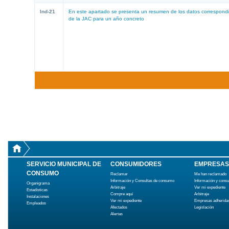
Ind-21
En este apartado se presenta un resumen de los datos correspondie
de la JAC para un año concreto
SERVICIO MUNICIPAL DE
CONSUMIDORES
EMPRESAS
CONSUMO
Reclamar
Me han reclamado
Información y Consultas de consumo
Información y cons
Organigrama
Arbitraje
Ver mi expediente
Estadísticas
Compre aquí
Arbitraje
Instalaciones
Ver mi expediente
Empresas adherida
Empleados
Afectados
Legislación
Alertas