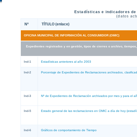
Estadísticas e indicadores de
(datos act
Nº
TÍTULO (enlace)
OFICINA MUNICIPAL DE INFORMACIÓN AL CONSUMIDOR (
OMIC
)
Expedientes registrados y en gestión, tipos de cierres o archivo, tiemp
Ind-1
Estadísticas anteriores al año 2003
Ind-2
Porcentaje de Expedientes de Reclamaciones archivados, clasificados
Ind-3
Nº de Expedientes de Reclamación archivados por mes y para el a
Ind-5
Estado general de las reclamaciones en OMIC a día de hoy (estadís
Ind-6
Gráficos de comportamiento de Tiempo