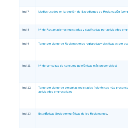
Ind-7
Medios usados en la gestión de Expedientes de Reclamación (comp
Ind-8
Nº de Reclamaciones registradas y clasificadas por actividades emp
Ind-9
Tanto por ciento de Reclamaciones registradasy clasificadas por ac
Ind-11
Nº de consultas de consumo (telefónicas más presenciales)
Ind-12
Tanto por ciento de consultas registradas (telefónicas más presencia
actividades empresariales
Ind-13
Estadísticas Sociodemográficas de los Reclamantes
.