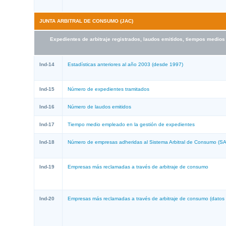
JUNTA ARBITRAL DE CONSUMO (
JAC
)
Expedientes de arbitraje registrados, laudos emitidos, tiempos medi
Ind-14
Estadísticas anteriores al año 2003 (desde 1997)
Ind-15
Número de expedientes tramitados
Ind-16
Número de laudos emitidos
Ind-17
Tiempo medio empleado en la gestión de expedientes
Ind-18
Número de empresas adheridas al Sistema Arbitral de Consumo (S
Ind-19
Empresas más reclamadas a través de arbitraje de consumo
Ind-20
Empresas más reclamadas a través de arbitraje de consumo (datos