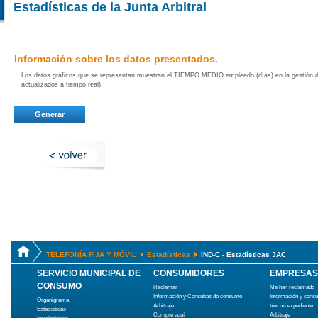
Estadísticas de la Junta Arbitral
Información sobre los datos presentados.
Los datos gráficos que se representan muestran el TIEMPO MEDIO empleado (días) en la gestión de
actualizados a tiempo real).
TELEFONÍA FIJA Y MÓVIL
Estadísticas
IND-C - Estadísticas JAC
SERVICIO MUNICIPAL DE
CONSUMIDORES
EMPRESAS
CONSUMO
Reclamar
Me han reclamado
Información y Consultas de consumo
Información y cons
Organigrama
Arbitraje
Ver mi expediente
Estadísticas
Compre aquí
Arbitraje