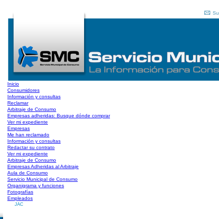
Su
Inicio
Consumidores
Información y consultas
Reclamar
Arbitraje de Consumo
Empresas adheridas: Busque dónde comprar
Ver mi expediente
Empresas
Me han reclamado
Información y consultas
Redactar su contrato
Ver mi expediente
Arbitraje de Consumo
Empresas Adheridas al Arbitraje
Aula de Consumo
Servicio Municipal de Consumo
Organigrama y funciones
Fotografías
Empleados
JAC