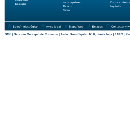
Instalaciones
Ver mi expediente
Empresas adherida
Empleados
Afectados
Legislación
Alertas
Boletín electrónico
Aviso legal
Mapa Web
Enlaces
Contactar y H
SMC | Servicio Muncipal de Consumo | Avda. Gran Capitán Nº 6, planta baja | 14071 | Có