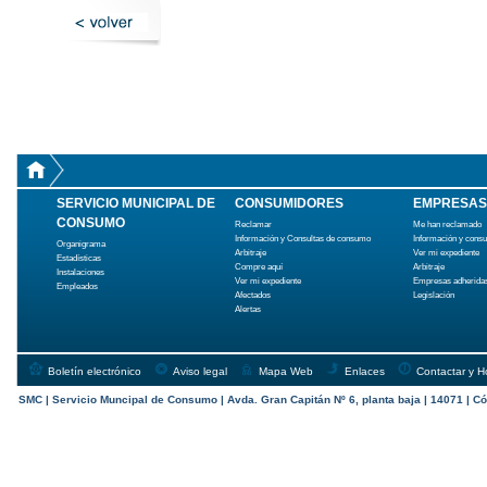
SERVICIO MUNICIPAL DE
CONSUMIDORES
EMPRESAS
CONSUMO
Reclamar
Me han reclamado
Información y Consultas de consumo
Información y cons
Organigrama
Arbitraje
Ver mi expediente
Estadísticas
Compre aquí
Arbitraje
Instalaciones
Ver mi expediente
Empresas adherida
Empleados
Afectados
Legislación
Alertas
Boletín electrónico
Aviso legal
Mapa Web
Enlaces
Contactar y H
SMC | Servicio Muncipal de Consumo | Avda. Gran Capitán Nº 6, planta baja | 14071 | Có