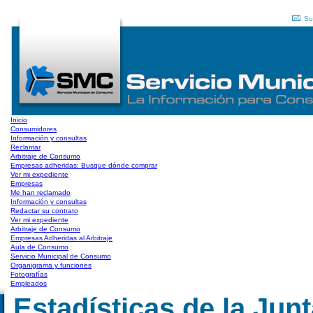
Su
Inicio
Consumidores
Información y consultas
Reclamar
Arbitraje de Consumo
Empresas adheridas: Busque dónde comprar
Ver mi expediente
Empresas
Me han reclamado
Información y consultas
Redactar su contrato
Ver mi expediente
Arbitraje de Consumo
Empresas Adheridas al Arbitraje
Aula de Consumo
Servicio Municipal de Consumo
Organigrama y funciones
Fotografías
Empleados
Estadísticas de la Junt