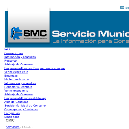
Su
Inicio
Consumidores
Información y consultas
Reclamar
Arbitraje de Consumo
Empresas adheridas: Busque dónde comprar
Ver mi expediente
Empresas
Me han reclamado
Información y consultas
Redactar su contrato
Ver mi expediente
Arbitraje de Consumo
Empresas Adheridas al Arbitraje
Aula de Consumo
Servicio Municipal de Consumo
Organigrama y funciones
Fotografías
Empleados
OMIC
Actividades
( 1 Artículo )