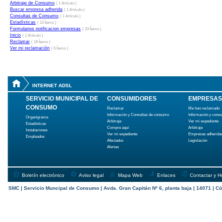
Arbitraje de Consumo
( 1 Artículo )
Buscar empresa adherida
( 1 Artículo )
Consultas de Consumo
( 1 Artículo )
Estadísticas
( 13 Ítems )
Formularios notificacion empresas
( 33 Ítems )
Inicio
( 1 Artículo )
Reclamar
( 18 Ítems )
Ver mi reclamación
( 6 Ítems )
INTERNET ADSL
SERVICIO MUNICIPAL DE
CONSUMIDORES
EMPRESAS
CONSUMO
Reclamar
Me han reclamado
Información y Consultas de consumo
Información y cons
Organigrama
Arbitraje
Ver mi expediente
Estadísticas
Compre aquí
Arbitraje
Instalaciones
Ver mi expediente
Empresas adherida
Empleados
Afectados
Legislación
Alertas
Boletín electrónico
Aviso legal
Mapa Web
Enlaces
Contactar y H
SMC | Servicio Muncipal de Consumo | Avda. Gran Capitán Nº 6, planta baja | 14071 | Có