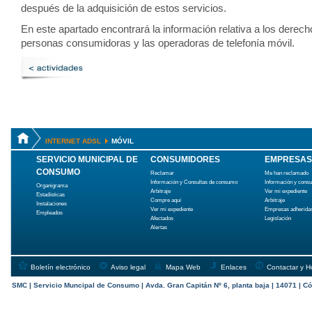
después de la adquisición de estos servicios.
En este apartado encontrará la información relativa a los derech
personas consumidoras y las operadoras de telefonía móvil.
INTERNET ADSL
MÓVIL
SERVICIO MUNICIPAL DE
CONSUMIDORES
EMPRESAS
CONSUMO
Reclamar
Me han reclamado
Información y Consultas de consumo
Información y cons
Organigrama
Arbitraje
Ver mi expediente
Estadísticas
Compre aquí
Arbitraje
Instalaciones
Ver mi expediente
Empresas adherida
Empleados
Afectados
Legislación
Alertas
Boletín electrónico
Aviso legal
Mapa Web
Enlaces
Contactar y H
SMC | Servicio Muncipal de Consumo | Avda. Gran Capitán Nº 6, planta baja | 14071 | Có