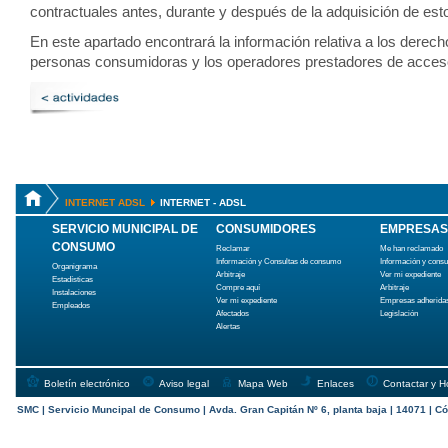
contractuales antes, durante y después de la adquisición de esto
En este apartado encontrará la información relativa a los derech
personas consumidoras y los operadores prestadores de acceso 
INTERNET ADSL
INTERNET - ADSL
SERVICIO MUNICIPAL DE
CONSUMIDORES
EMPRESAS
CONSUMO
Reclamar
Me han reclamado
Información y Consultas de consumo
Información y cons
Organigrama
Arbitraje
Ver mi expediente
Estadísticas
Compre aquí
Arbitraje
Instalaciones
Ver mi expediente
Empresas adherida
Empleados
Afectados
Legislación
Alertas
Boletín electrónico
Aviso legal
Mapa Web
Enlaces
Contactar y H
SMC | Servicio Muncipal de Consumo | Avda. Gran Capitán Nº 6, planta baja | 14071 | Có