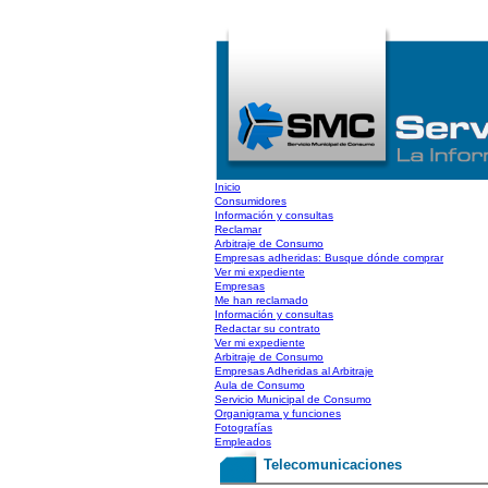
Inicio
Consumidores
Información y consultas
Reclamar
Arbitraje de Consumo
Empresas adheridas: Busque dónde comprar
Ver mi expediente
Empresas
Me han reclamado
Información y consultas
Redactar su contrato
Ver mi expediente
Arbitraje de Consumo
Empresas Adheridas al Arbitraje
Aula de Consumo
Servicio Municipal de Consumo
Organigrama y funciones
Fotografías
Empleados
Telecomunicaciones