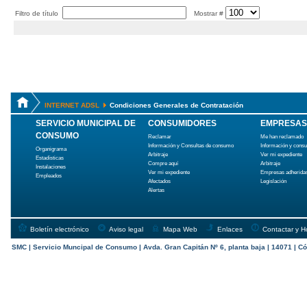
Filtro de título
Mostrar #
INTERNET ADSL
Condiciones Generales de Contratación
SERVICIO MUNICIPAL DE
CONSUMIDORES
EMPRESAS
CONSUMO
Reclamar
Me han reclamado
Información y Consultas de consumo
Información y cons
Organigrama
Arbitraje
Ver mi expediente
Estadísticas
Compre aquí
Arbitraje
Instalaciones
Ver mi expediente
Empresas adherida
Empleados
Afectados
Legislación
Alertas
Boletín electrónico
Aviso legal
Mapa Web
Enlaces
Contactar y H
SMC | Servicio Muncipal de Consumo | Avda. Gran Capitán Nº 6, planta baja | 14071 | Có