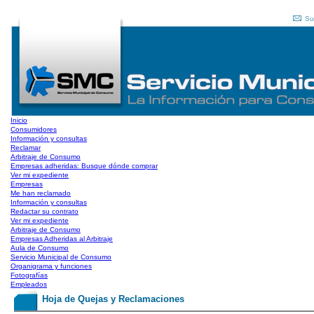
Su
Inicio
Consumidores
Información y consultas
Reclamar
Arbitraje de Consumo
Empresas adheridas: Busque dónde comprar
Ver mi expediente
Empresas
Me han reclamado
Información y consultas
Redactar su contrato
Ver mi expediente
Arbitraje de Consumo
Empresas Adheridas al Arbitraje
Aula de Consumo
Servicio Municipal de Consumo
Organigrama y funciones
Fotografías
Empleados
Hoja de Quejas y Reclamaciones