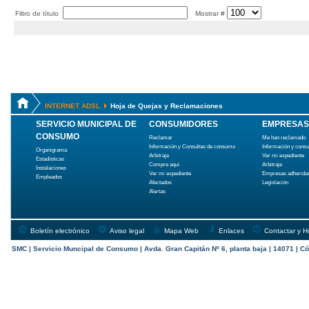
Filtro de título
Mostrar #
INTERNET ADSL
Hoja de Quejas y Reclamaciones
SERVICIO MUNICIPAL DE
CONSUMIDORES
EMPRESAS
CONSUMO
Reclamar
Me han reclamado
Información y Consultas de consumo
Información y cons
Organigrama
Arbitraje
Ver mi expediente
Estadísticas
Compre aquí
Arbitraje
Instalaciones
Ver mi expediente
Empresas adherida
Empleados
Afectados
Legislación
Alertas
Boletín electrónico
Aviso legal
Mapa Web
Enlaces
Contactar y H
SMC | Servicio Muncipal de Consumo | Avda. Gran Capitán Nº 6, planta baja | 14071 | Có