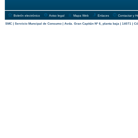
Boletín electrónico
Aviso legal
Mapa Web
Enlaces
Contactar y H
SMC | Servicio Muncipal de Consumo | Avda. Gran Capitán Nº 6, planta baja | 14071 | Có