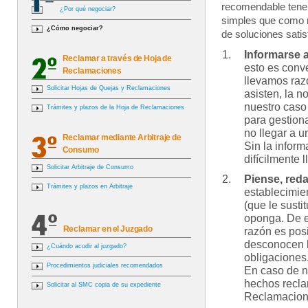
recomendable tene
¿Por qué negociar?
simples que como 
¿Cómo negociar?
de soluciones satis
Informarse 
Reclamar a través de Hoja de
esto es conv
Reclamaciones
llevamos raz
Solicitar Hojas de Quejas y Reclamaciones
asisten, la n
nuestro caso
Trámites y plazos de la Hoja de Reclamaciones
para gestiona
no llegar a u
Reclamar mediante Arbitraje de
Sin la infor
Consumo
difícilmente 
Solicitar Arbitraje de Consumo
Piense, red
Trámites y plazos en Arbitraje
establecimie
(que le susti
oponga. De e
Reclamar en el Juzgado
razón es pos
desconocen l
¿Cuándo acudir al juzgado?
obligaciones
Procedimientos judiciales recomendados
En caso de no
hechos recla
Solicitar al SMC copia de su expediente
Reclamacione