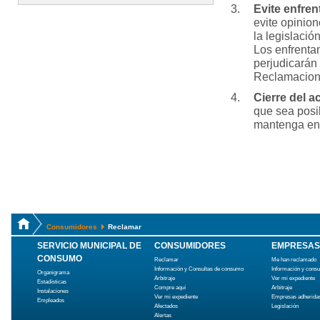
Evite enfre
evite opinio
la legislació
Los enfrenta
perjudicarán
Reclamacion
Cierre del 
que sea posib
mantenga en 
Consumidores
Reclamar
SERVICIO MUNICIPAL DE
CONSUMIDORES
EMPRESAS
CONSUMO
Reclamar
Me han reclamado
Información y Consultas de consumo
Información y cons
Organigrama
Arbitraje
Ver mi expediente
Estadísticas
Compre aquí
Arbitraje
Instalaciones
Ver mi expediente
Empresas adherida
Empleados
Afectados
Legislación
Alertas