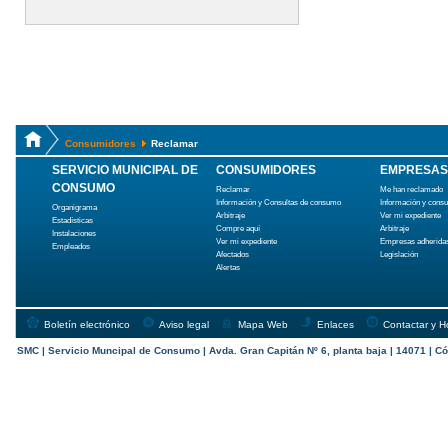
Consumidores
Reclamar
SERVICIO MUNICIPAL DE
CONSUMIDORES
EMPRESAS
CONSUMO
Reclamar
Me han reclamado
Información y Consultas de consumo
Información y cons
Organigrama
Arbitraje
Ver mi expediente
Estadísticas
Compre aquí
Arbitraje
Instalaciones
Ver mi expediente
Empresas adherida
Empleados
Afectados
Legislación
Alertas
Boletín electrónico
Aviso legal
Mapa Web
Enlaces
Contactar y H
SMC | Servicio Muncipal de Consumo | Avda. Gran Capitán Nº 6, planta baja | 14071 | Có