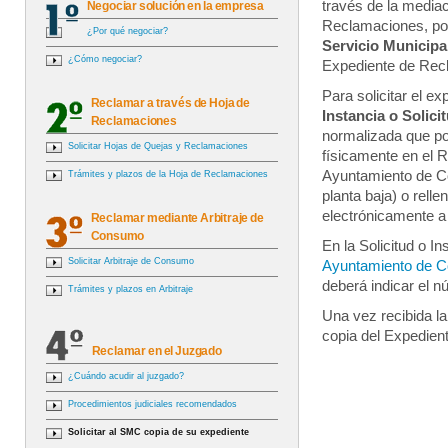
través de la mediac
Negociar solución en la empresa
Reclamaciones, p
¿Por qué negociar?
Servicio Municip
¿Cómo negociar?
Expediente de Rec
Para solicitar el ex
Reclamar a través de Hoja de
Instancia o Solici
Reclamaciones
normalizada que po
Solicitar Hojas de Quejas y Reclamaciones
físicamente en el R
Ayuntamiento de C
Trámites y plazos de la Hoja de Reclamaciones
planta baja) o rellen
electrónicamente a
Reclamar mediante Arbitraje de
Consumo
En la Solicitud o I
Solicitar Arbitraje de Consumo
Ayuntamiento de C
deberá indicar el n
Trámites y plazos en Arbitraje
Una vez recibida la
copia del Expediente
Reclamar en el Juzgado
¿Cuándo acudir al juzgado?
Procedimientos judiciales recomendados
Solicitar al SMC copia de su expediente