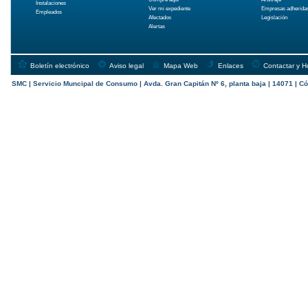
Instalaciones
Ver mi expediente
Empresas adherida
Empleados
Afectados
Legislación
Alertas
Boletín electrónico
Aviso legal
Mapa Web
Enlaces
Contactar y H
SMC | Servicio Muncipal de Consumo | Avda. Gran Capitán Nº 6, planta baja | 14071 | Có