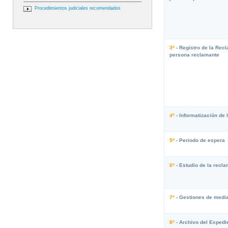
Procedimientos judiciales recomendados
3º
- Registro de la Rec
persona reclamante
4º
- Informatización de
5º
- Periodo de espera
6º
- Estudio de la recl
7º
- Gestiones de medi
8º
- Archivo del Expedi