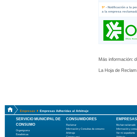
9º
- Notificación a la p
a la empresa reclamad
Más información: de
La Hoja de Reclama
Empresas
Empresas Adheridas al Arbitraje
SERVICIO MUNICIPAL DE
CONSUMIDORES
EMPRESAS
CONSUMO
Reclamar
Me han reclamado
Información y Consultas de consumo
Información y cons
Organigrama
Arbitraje
Ver mi expediente
Estadísticas
Compre aquí
Arbitraje