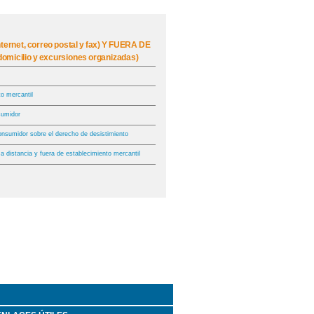
ternet, correo postal y fax) Y FUERA DE
icilio y excursiones organizadas)
to mercantil
nsumidor
onsumidor sobre el derecho de desistimiento
a distancia y fuera de establecimiento mercantil