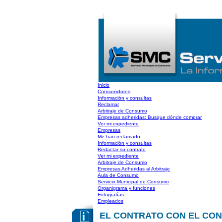
Inicio
Consumidores
Información y consultas
Reclamar
Arbitraje de Consumo
Empresas adheridas: Busque dónde comprar
Ver mi expediente
Empresas
Me han reclamado
Información y consultas
Redactar su contrato
Ver mi expediente
Arbitraje de Consumo
Empresas Adheridas al Arbitraje
Aula de Consumo
Servicio Municipal de Consumo
Organigrama y funciones
Fotografías
Empleados
EL CONTRATO CON EL CO