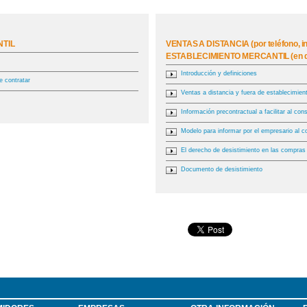
NTIL
VENTAS A DISTANCIA (por teléfono, in
ESTABLECIMIENTO MERCANTIL (en dom
Introducción y definiciones
e contratar
Ventas a distancia y fuera de establecimien
Información precontractual a facilitar al co
Modelo para informar por el empresario al c
El derecho de desistimiento en las compras 
Documento de desistimiento