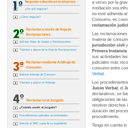
Negociar solución en la empresa
a veces por la gra
mediación sea infr
¿Por qué negociar?
no esté adherida al
¿Cómo negociar?
Consumo, es conven
reclamación judic
Reclamar a través de Hoja de
Las reclamaciones 
Reclamaciones
materia de consumo
Solicitar Hojas de Quejas y Reclamaciones
jurisdicción civil
y
Trámites y plazos de la Hoja de Reclamaciones
Primera Instancia
sus actividades la
judiciales más reco
Reclamar mediante Arbitraje de
Consumo
consumo entre cons
Verbal
.
Solicitar Arbitraje de Consumo
Los procedimientos
Trámites y plazos en Arbitraje
Juicio Verbal
, el
J
declarativos, se b
obligaciones de las
Reclamar en el Juzgado
resolver derechos 
¿Cuándo acudir al juzgado?
duración del proces
Procedimientos judiciales recomendados
procedimiento.
Solicitar al SMC copia de su expediente
Tenga en cuenta lo 