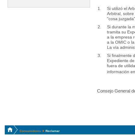
Si utilizó el 
Arbitral, sobr
"cosa juzgada"
Si durante la
tramita su Exp
a la empresa 
a la OMIC o la
La vía administ
Si finalmente 
Expediente de
fuera de utili
información e
Consejo General de
Consumidores
Reclamar