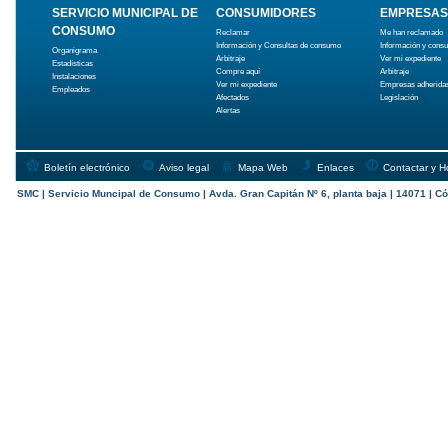
SERVICIO MUNICIPAL DE
CONSUMIDORES
EMPRESAS
CONSUMO
Reclamar
Me han reclamado
Información y Consultas de consumo
Información y cons
Organigrama
Arbitraje
Ver mi expediente
Estadísticas
Compre aquí
Arbitraje
Instalaciones
Ver mi expediente
Empresas adherida
Empleados
Afectados
Legislación
Alertas
Boletín electrónico
Aviso legal
Mapa Web
Enlaces
Contactar y H
SMC | Servicio Muncipal de Consumo | Avda. Gran Capitán Nº 6, planta baja | 14071 | Có