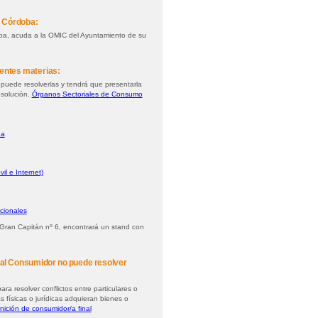
de Córdoba:
oba, acuda a la OMIC del Ayuntamiento de su
ientes materias:
puede resolverlas y tendrá que presentarla
esolución.
Órganos Sectoriales de Consumo
ua
il e Internet)
cionales
 Gran Capitán nº 6, encontrará un stand con
n al Consumidor no puede resolver
 resolver conflictos entre particulares o
 físicas o jurídicas adquieran bienes o
nición de consumidor/a final