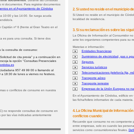
istrar documentos
: Durante las consultas
es ni documentos. Para registrar documentos
entos en el Ayuntamiento de Córdoba
2. Si usted no reside en el municipio 
Si Usted no reside en el municipio de Córd
las 10:00 y las 14:00. Se ruega acuda
localidad de residencia.
tendido/a.
 Capitán nº 6 (frente al Gran Teatro en el
3. Si su reclamación es sobre las sigu
La Oficina de Información al Consumidor no 
ta es para una consulta. Si tiene dos
ante los organismos competentes para su r
Materias e información:
ra la consulta de consumo:
Entidades financieras
Suministros de electricidad, gas o ag
Solicitud de cita previa" y a continuación en
escoja la opción "Consultas Presenciales
Seguros.
.cordoba.es
Servicios turísticos
ón ciudadana 957 49 99 00 o llamando al
Telecomunicaciones (telefonía fija, móv
 a 18:30 de lunes a viernes no festivos.
Transporte aéreo
Transporte terrestre
Empresas de la Unión Europea no na
emas o conflictos de consumo en nuestra
En el Ayuntamiento de Córdoba, edificio en
las ficha/folleto informativo de cada materia.
4. La Oficina Municipal de Informació
AC) no responde consultas de consumo en
s por las vías indicadas anteriormente
conflictos cuando:
Recuerde que consumo no es competente para
entre empresas, solo es cuando las personas
servicios como consumidores/as finales.
Defi