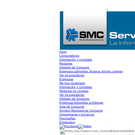
Inicio
Consumidores
Información y consultas
Reclamar
Arbitraje de Consumo
Empresas adheridas: Busque dónde comprar
Ver mi expediente
Empresas
Me han reclamado
Información y consultas
Redactar su contrato
Ver mi expediente
Arbitraje de Consumo
Empresas Adheridas al Arbitraje
Aula de Consumo
Servicio Municipal de Consumo
Organigrama y funciones
Fotografías
Empleados