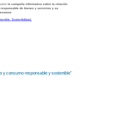
 sobre
la campaña informativa sobre la relación
o responsable de bienes y servicios y su
llevamos
enible. Sostenibilidad.
cos y consumo responsable y sostenible"