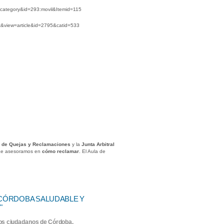
 de Quejas y Reclamaciones
y la
Junta Arbitral
 Le asesoramos en
cómo reclamar
. El Aula de
"CÓRDOBA SALUDABLE Y
"
los ciudadanos de Córdoba.