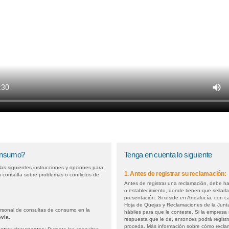
consumo?
Tenga en cuenta lo siguiente
las siguientes instrucciones y opciones para
1. Antes de registrar su reclamación:
a consulta sobre problemas o conflictos de
Antes de registrar una reclamación, debe h
o establecimiento, donde tienen que sellarla
presentación. Si reside en Andalucía, con c
Hoja de Quejas y Reclamaciones de la Junt
ersonal de consultas de consumo en la
hábiles para que le conteste. Si la empresa
evia
.
respuesta que le dé, entonces podrá registr
proceda. Más información sobre cómo recla