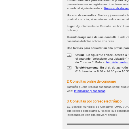
En las consultas presenciales no podrá reg
presenciales no se registrarán ni reclamacion
acceda al siguiente enlace:
Registro de docum
Horario de consultas
: Martes y jueves entre 
puntual a su cita, si se retrasa podría no ser a
Lugar
: Ayuntamiento de Córdoba, edificio Gran
bulevar).
Cuando traiga más de una consulta
: Cada ci
consultas distintas solicite dos citas.
Dos formas para solicitar su cita previa pa
Online
: En siguiente enlace, acceda a "
el apartado "seleccione una ubicación" 
de Consumo". Enlace:
http://citaprevia
Telefónicamente
: En el tlf. de atenci
010. Horario de 8:30 a 14:30 y de 16:30
2. Consultas online de consumo
También puede realizar consultas sobre probl
web:
Información y consultas
3. Consultas por correo electrónico
EL Servicio Municipal de Consumo (OMIC y J
sus correos corporativos. Realice sus consulta
(presenciales con cita previa y online).