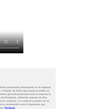
aberla presentado previamente en la empresa
 o firmarla, de forma que pueda acreditar su
arácter general presentará ante la empresa la
a de Andalucía, debiendo esperar 10 días
 no le contesta, o no está de acuerdo con la
ar su reclamación ante el organismo que
mar:
Reclamar