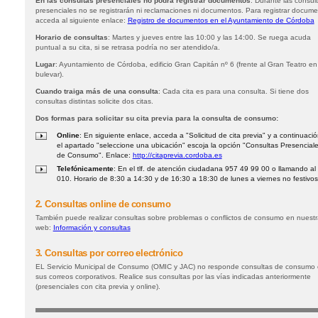
En las consultas presenciales no podrá registrar documentos
: Durante las consul
presenciales no se registrarán ni reclamaciones ni documentos. Para registrar docum
acceda al siguiente enlace:
Registro de documentos en el Ayuntamiento de Córdoba
Horario de consultas
: Martes y jueves entre las 10:00 y las 14:00. Se ruega acuda
puntual a su cita, si se retrasa podría no ser atendido/a.
Lugar
: Ayuntamiento de Córdoba, edificio Gran Capitán nº 6 (frente al Gran Teatro en
bulevar).
Cuando traiga más de una consulta
: Cada cita es para una consulta. Si tiene dos
consultas distintas solicite dos citas.
Dos formas para solicitar su cita previa para la consulta de consumo:
Online
: En siguiente enlace, acceda a "Solicitud de cita previa" y a continuaci
el apartado "seleccione una ubicación" escoja la opción "Consultas Presencial
de Consumo". Enlace:
http://citaprevia.cordoba.es
Telefónicamente
: En el tlf. de atención ciudadana 957 49 99 00 o llamando al
010. Horario de 8:30 a 14:30 y de 16:30 a 18:30 de lunes a viernes no festivos
2. Consultas online de consumo
También puede realizar consultas sobre problemas o conflictos de consumo en nuestr
web:
Información y consultas
3. Consultas por correo electrónico
EL Servicio Municipal de Consumo (OMIC y JAC) no responde consultas de consumo
sus correos corporativos. Realice sus consultas por las vías indicadas anteriormente
(presenciales con cita previa y online).