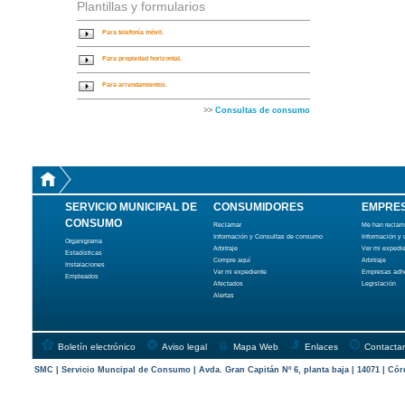
Plantillas y formularios
Para telefonía móvil.
Para propiedad horizontal.
Para arrendamientos.
>>
Consultas de consumo
SERVICIO MUNICIPAL DE
CONSUMIDORES
EMPRE
CONSUMO
Reclamar
Me han recla
Información y Consultas de consumo
Información y
Organigrama
Arbitraje
Ver mi expedi
Estadísticas
Compre aquí
Arbitraje
Instalaciones
Ver mi expediente
Empresas adh
Empleados
Afectados
Legislación
Alertas
Boletín electrónico
Aviso legal
Mapa Web
Enlaces
Contactar
SMC | Servicio Muncipal de Consumo | Avda. Gran Capitán Nº 6, planta baja | 14071 | Cór